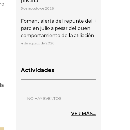
privada
ero
5 de agosto de 2026
o
Foment alerta del repunte del
paro en julio a pesar del buen
comportamiento de la afiliación
4 de agosto de 2026
Actividades
la
_NO HAY EVENTOS
VER MÁS...