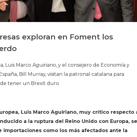
Historia
Galería de Presidentes
Biblioteca Archivo
resas exploran en Foment los
Sede Social
uerdo
a, Luis Marco Aguiriano, y el consejero de Economía y
spaña, Bill Murray, visitan la patronal catalana para
ede tener un Brexit duro
Europea, Luis Marco Aguiriano, muy crítico respecto 
nducido a la ruptura del Reino Unido con Europa, s
s e importaciones como los más afectados ante la