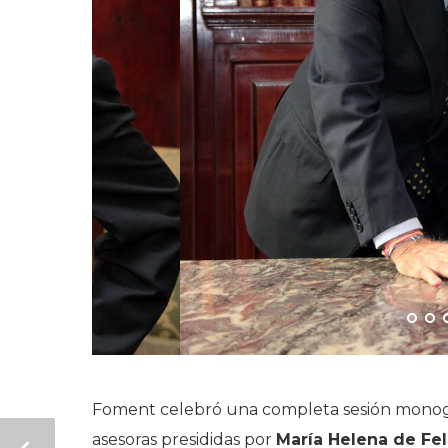
Foment celebró una completa sesión monográf
asesoras presididas por
María Helena de Fel