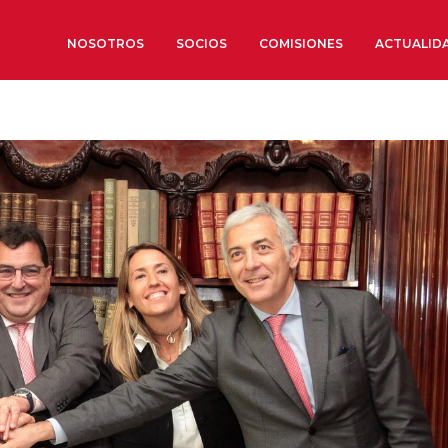
NOSOTROS
SOCIOS
COMISIONES
ACTUALID
Sobre nosotros
Órganos de Gobierno
Órganos Consultivos
Estructura Ejecutiva
Institut d’Estudis Estratègi
Organizaciones sectoriales
Sociedad Barcelonesa de E
Económicos y Sociales
Organizaciones territoriale
Conoce más