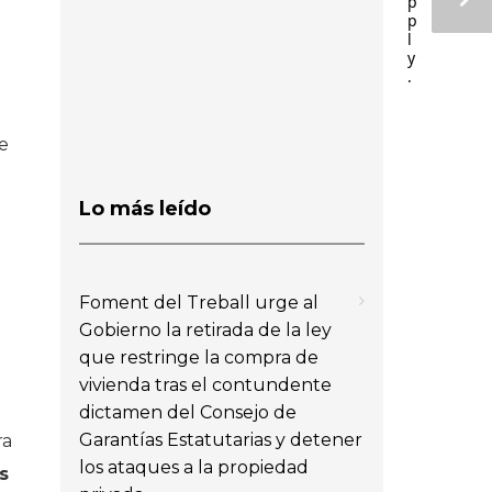
p
p
l
y
.
.
e
Lo más leído
Foment del Treball urge al
Gobierno la retirada de la ley
que restringe la compra de
vivienda tras el contundente
dictamen del Consejo de
Garantías Estatutarias y detener
ra
los ataques a la propiedad
s