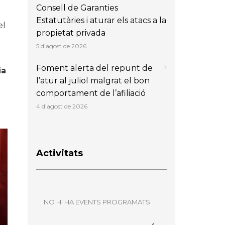
Consell de Garanties
Estatutàries i aturar els atacs a la
el
propietat privada
5 d'agost de 2026
Foment alerta del repunt de
ia
l’atur al juliol malgrat el bon
comportament de l’afiliació
4 d'agost de 2026
Activitats
NO HI HA EVENTS PROGRAMATS