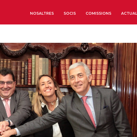
NOSALTRES
SOCIS
COMISSIONS
ACTUAL
Sobre nosaltres
Òrgans de Govern
Òrgans Consultius
Estructura Executiva
Institut d’Estudis Estrat
Societat Barcelonesa d’
Econòmics i Socials
Organitzacions territori
Organitzacions sectoria
Coneix més