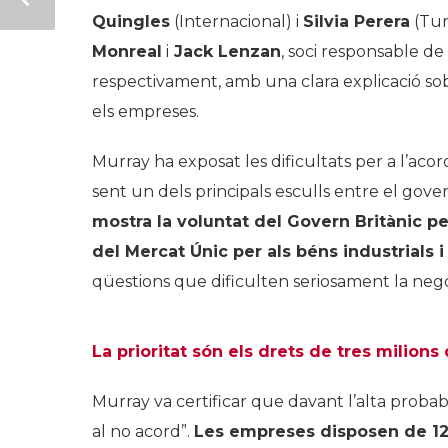
Quingles
(Internacional) i
Silvia Perera
(Tur
Monreal
i
Jack Lenzan
, soci responsable de
respectivament, amb una clara explicació so
els empreses.
Murray ha exposat les dificultats per a l’ac
sent un dels principals esculls entre el gover
mostra la voluntat del Govern Britànic pe
del Mercat Únic per als béns industrials i 
qüestions que dificulten seriosament la nego
La prioritat són els drets de tres milion
Murray va certificar que davant l’alta proba
al no acord”.
Les empreses disposen de 12