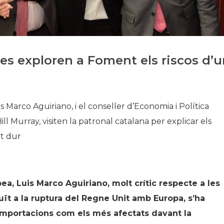
Història
Galeria de Presidents
Biblioteca Arxiu
s exploren a Foment els riscos d’u
Seu Social
is Marco Aguiriano, i el conseller d’Economia i Política
ll Murray, visiten la patronal catalana per explicar els
it dur
pea, Luis Marco Aguiriano, molt crític respecte a les
ït a la ruptura del Regne Unit amb Europa, s’ha
i importacions com els més afectats davant la