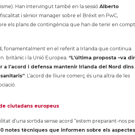
isme). Han intervingut també en la sessió
Alberto
 fiscalitat i sènior manager sobre el Bréxit en PwC,
bre els plans de contingència que han de tenir en comp
ord, fonamentalment en el referit a Irlanda que continua
n britànic i la Unió Europea.
“L’última proposta –va dir
r a l’acord i defensa mantenir Irlanda del Nord dins
sanitaris”
. L’acord de lliure comerç és una altra de les
ciació.
s de ciutadans europeus
bilitat d’una sortida sense acord “estem preparant-nos pe
0 notes tècniques que informen sobre els aspecte