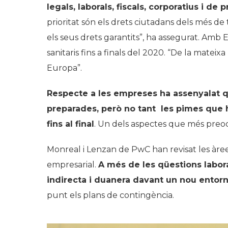
legals, laborals, fiscals, corporatius i 
prioritat són els drets ciutadans dels més d
els seus drets garantits”, ha assegurat. Amb 
sanitaris fins a finals del 2020. “De la mateix
Europa”.
Respecte a les empreses ha assenyalat q
preparades, però no tant les pimes que h
fins al final
. Un dels aspectes que més preoc
Monreal i Lenzan de PwC han revisat les àree
empresarial.
A més de les qüestions laboral
indirecta i duanera davant un nou entor
punt els plans de contingència.