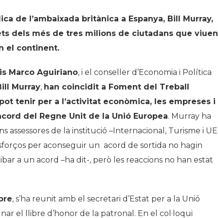
lica de l’ambaixada britànica a Espanya, Bill Murray,
drets dels més de tres milions de ciutadans que viuen
n el continent.
is Marco Aguiriano
, i el conseller d’Economia i Política
Bill Murray
,
han coincidit a Foment del Treball
ot tenir per a l’activitat econòmica, les empreses i
acord del Regne Unit de la Unió Europea
. Murray ha
s assessores de la institució –Internacional, Turisme i UE 
sforços per aconseguir un acord de sortida no hagin
ibar a un acord –ha dit-, però les reaccions no han estat
bre
, s’ha reunit amb el secretari d’Estat per a la Unió
ar el llibre d’honor de la patronal. En el col·loqui