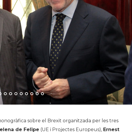
nogràfica sobre el Brexit organitzada per les tres
elena de Felipe
(UE i Projectes Europeus),
Ernest