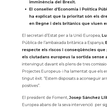
imminència del Brexit.
El conseller d’Economia i Política Púb
ha explicat que la prioritat són els 
en Regne i dels britànics que viuen e
El secretari d’Estat per a la Unió Europea,
Lu
Pública de l’ambaixada britànica a Espanya,
respecte els riscos i conseqüències que p
els ciutadans europeus la sortida sense 
intervingut davant els plens de tres comission
Projectes Europeus- i ha lamentat que els e
tingut èxit. “Estem disposats a aconseguir arr
positives”.
El president de Foment,
Josep Sánchez Lli
Europea abans de la seva intervenció per sign