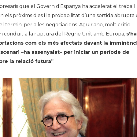
resaris que el Govern d’Espanya ha accelerat el treball
n els pròxims dies i la probabilitat d’una sortida abrupta 
l termini per a les negociacions. Aguiriano, molt crític
an conduït a la ruptura del Regne Unit amb Europa,
s’ha
mportacions com els més afectats davant la imminènc
escenari –ha assenyalat– per iniciar un període de
bre la relació futura”
.