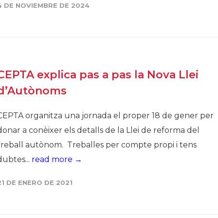
4 DE NOVIEMBRE DE 2024
CEPTA explica pas a pas la Nova Llei
d’Autònoms
CEPTA organitza una jornada el proper 18 de gener per
donar a conèixer els detalls de la Llei de reforma del
treball autònom. Treballes per compte propi i tens
dubtes...
read more →
21 DE ENERO DE 2021