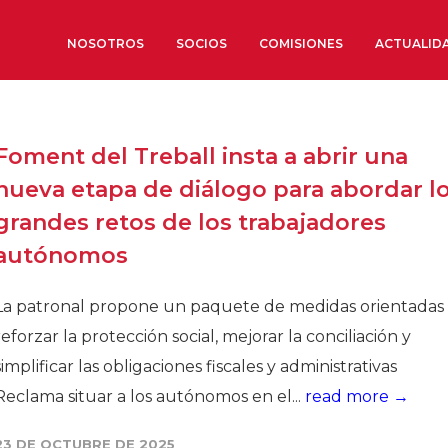
NOSOTROS
SOCIOS
COMISIONES
ACTUALID
Sobre nosotros
Foment del Treball insta a abrir una
Órganos de Gobierno
nueva etapa de diálogo para abordar l
Órganos Consultivos
grandes retos de los trabajadores
Estructura Ejecutiva
autónomos
Institut d’Estudis Estratègi
Organizaciones sectoriales
La patronal propone un paquete de medidas orientadas
Sociedad Barcelonesa de E
reforzar la protección social, mejorar la conciliación y
Económicos y Sociales
simplificar las obligaciones fiscales y administrativas
Organizaciones territoriale
Reclama situar a los autónomos en el...
read more →
Conoce más
23 DE OCTUBRE DE 2025