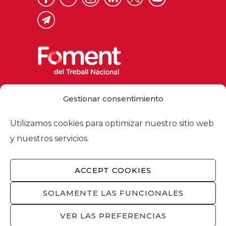
Via Laietana 32, 08003 Barcelona
Gestionar consentimiento
Tel. 93 484 12 00
foment@foment.com
Utilizamos cookies para optimizar nuestro sitio web
y nuestros servicios.
ACCEPT COOKIES
© 2026 - Foment del Treball Nacional
Nosotros
/
Asociados
/
Comisiones
/
SOLAMENTE LAS FUNCIONALES
Actualidad
/
Servicios
/
Aviso legal
/
Política
de privacidad
/
Política de cookies
/
VER LAS PREFERENCIAS