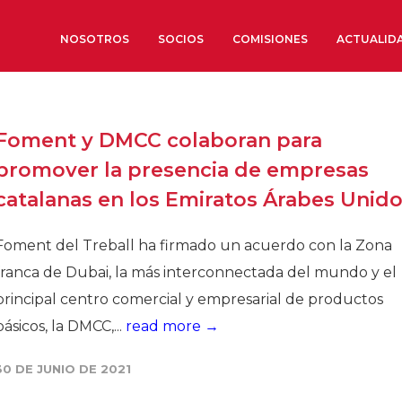
NOSOTROS
SOCIOS
COMISIONES
ACTUALID
Sobre nosotros
Foment y DMCC colaboran para
Órganos de Gobierno
promover la presencia de empresas
Órganos Consultivos
catalanas en los Emiratos Árabes Unid
Estructura Ejecutiva
Institut d’Estudis Estratègi
Foment del Treball ha firmado un acuerdo con la Zona
Organizaciones sectoriales
franca de Dubai, la más interconnectada del mundo y el
Sociedad Barcelonesa de E
principal centro comercial y empresarial de productos
Económicos y Sociales
básicos, la DMCC,...
read more →
Organizaciones territoriale
30 DE JUNIO DE 2021
Conoce más