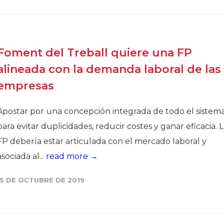
Historia
Galería de Presidentes
Biblioteca Archivo
Foment del Treball quiere una FP
Sede Social
alineada con la demanda laboral de las
empresas
Apostar por una concepción integrada de todo el sistem
para evitar duplicidades, reducir costes y ganar eficacia. 
FP debería estar articulada con el mercado laboral y
asociada al...
read more →
15 DE OCTUBRE DE 2019