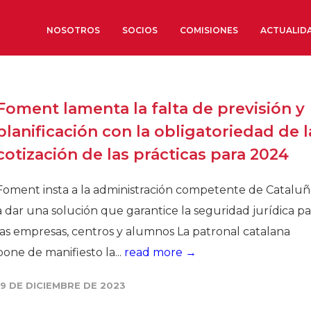
NOSOTROS
SOCIOS
COMISIONES
ACTUALID
Sobre nosotros
Foment lamenta la falta de previsión y
Órganos de Gobierno
planificación con la obligatoriedad de l
Órganos Consultivos
cotización de las prácticas para 2024
Estructura Ejecutiva
Institut d’Estudis Estratègi
Foment insta a la administración competente de Cataluñ
Organizaciones sectoriales
a dar una solución que garantice la seguridad jurídica pa
Sociedad Barcelonesa de E
las empresas, centros y alumnos La patronal catalana
Económicos y Sociales
pone de manifiesto la...
read more →
Organizaciones territoriale
19 DE DICIEMBRE DE 2023
Conoce más