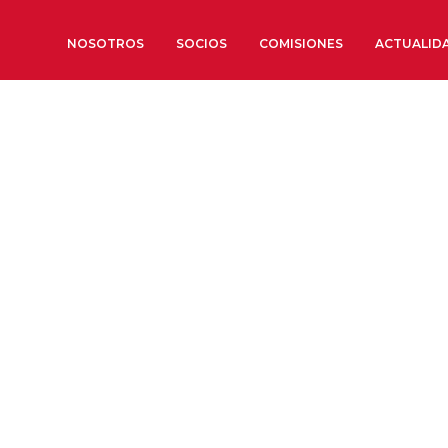
NOSOTROS
SOCIOS
COMISIONES
ACTUALID
Sobre nosotros
Órganos de Gobierno
Órganos Consultivos
Estructura Ejecutiva
Institut d’Estudis Estratègi
Organizaciones sectoriales
Sociedad Barcelonesa de E
Económicos y Sociales
Organizaciones territoriale
Conoce más