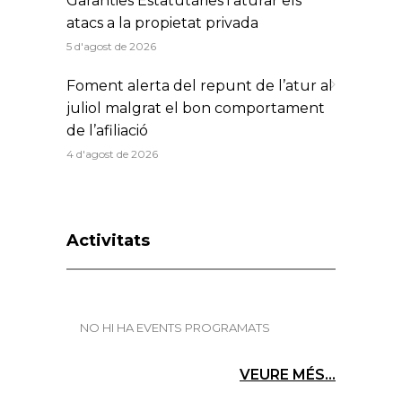
Garanties Estatutàries i aturar els
atacs a la propietat privada
5 d'agost de 2026
Foment alerta del repunt de l’atur al
juliol malgrat el bon comportament
de l’afiliació
4 d'agost de 2026
Activitats
NO HI HA EVENTS PROGRAMATS
VEURE MÉS...