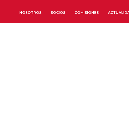
NOSOTROS
SOCIOS
COMISIONES
ACTUALID
Sobre nosotros
Órganos de Gobierno
Órganos Consultivos
Estructura Ejecutiva
Institut d’Estudis Estratègi
Organizaciones sectoriales
Sociedad Barcelonesa de E
Económicos y Sociales
Organizaciones territoriale
Conoce más