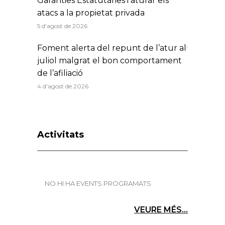
Garanties Estatutàries i aturar els
atacs a la propietat privada
5 d'agost de 2026
Foment alerta del repunt de l’atur al
juliol malgrat el bon comportament
de l’afiliació
4 d'agost de 2026
Activitats
NO HI HA EVENTS PROGRAMATS
VEURE MÉS...