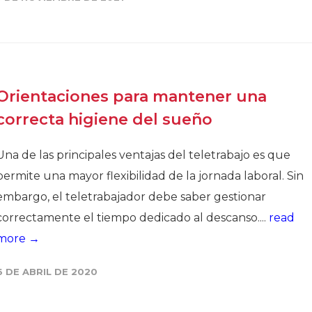
Historia
Galería de Presidentes
Biblioteca Archivo
Sede Social
Orientaciones para mantener una
correcta higiene del sueño
Una de las principales ventajas del teletrabajo es que
permite una mayor flexibilidad de la jornada laboral. Sin
embargo, el teletrabajador debe saber gestionar
correctamente el tiempo dedicado al descanso....
read
more →
6 DE ABRIL DE 2020