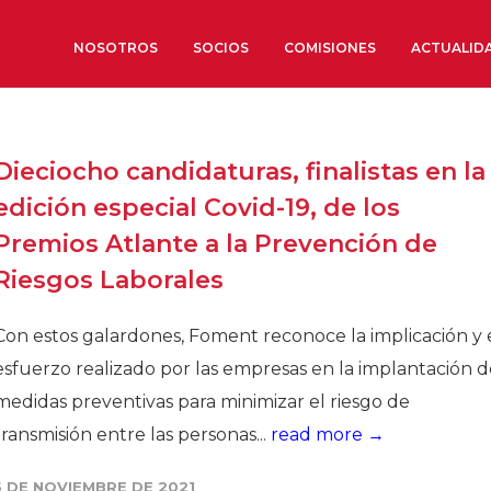
NOSOTROS
SOCIOS
COMISIONES
ACTUALID
Sobre nosotros
Dieciocho candidaturas, finalistas en la
Órganos de Gobierno
edición especial Covid-19, de los
Órganos Consultivos
Premios Atlante a la Prevención de
Estructura Ejecutiva
Riesgos Laborales
Institut d’Estudis Estratègi
Organizaciones sectoriales
Con estos galardones, Foment reconoce la implicación y 
Sociedad Barcelonesa de E
esfuerzo realizado por las empresas en la implantación d
Económicos y Sociales
medidas preventivas para minimizar el riesgo de
Organizaciones territoriale
transmisión entre las personas...
read more →
Conoce más
5 DE NOVIEMBRE DE 2021