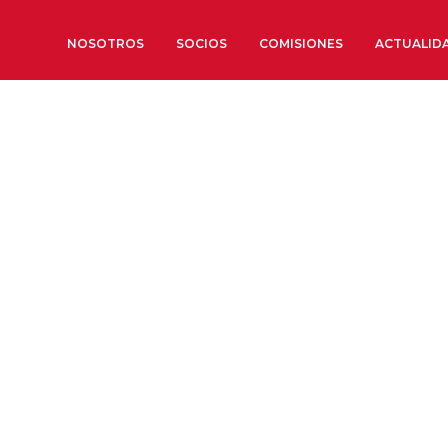
NOSOTROS
SOCIOS
COMISIONES
ACTUALID
Sobre nosotros
Órganos de Gobierno
Órganos Consultivos
Estructura Ejecutiva
Institut d’Estudis Estratègi
Organizaciones sectoriales
Sociedad Barcelonesa de E
Económicos y Sociales
Organizaciones territoriale
Conoce más