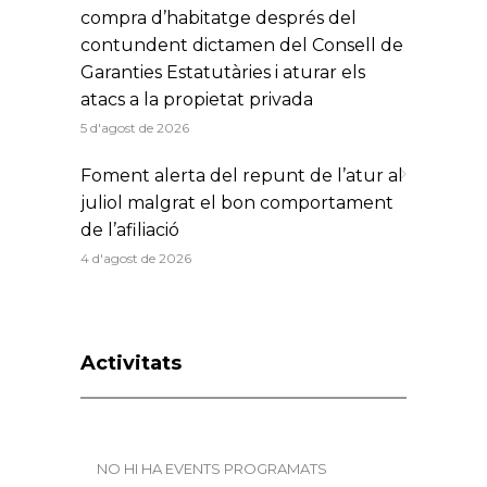
compra d’habitatge després del
contundent dictamen del Consell de
Garanties Estatutàries i aturar els
atacs a la propietat privada
5 d'agost de 2026
Foment alerta del repunt de l’atur al
juliol malgrat el bon comportament
de l’afiliació
4 d'agost de 2026
Activitats
NO HI HA EVENTS PROGRAMATS