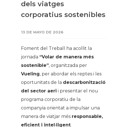
dels viatges
corporatius sostenibles
13 DE MAYO DE 2026
Foment del Treball ha acollit la
jornada
“Volar de manera més
sostenible”
, organitzada per
Vueling
, per abordar els reptes i les
oportunitats de la
descarbonització
del sector aeri
i presentar el nou
programa corporatiu de la
companyia orientat a impulsar una
manera de viatjar més
responsable,
eficient i intel·ligent
.