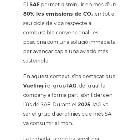
El
SAF
permet disminuir en més d’un
80% les emissions de CO₂
en tot el
seu cicle de vida respecte al
combustible convencional i es
posiciona com una solució immediata
per avançar cap a una aviació més
sostenible.
En aquest context, s’ha destacat que
Vueling
i el grup
IAG
, del qual la
companyia forma part, són líders en
l’ús de SAF. Durant el
2025
, IAG va
ser el grup d’aerolínies que més SAF
va consumir al món.
La trobada també ha servit per