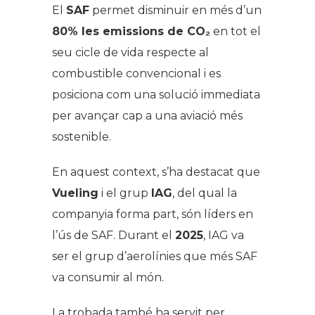
El
SAF
permet disminuir en més d’un
80% les emissions de CO₂
en tot el
seu cicle de vida respecte al
combustible convencional i es
posiciona com una solució immediata
per avançar cap a una aviació més
sostenible.
En aquest context, s’ha destacat que
Vueling
i el grup
IAG
, del qual la
companyia forma part, són líders en
l’ús de SAF. Durant el
2025
, IAG va
ser el grup d’aerolínies que més SAF
va consumir al món.
La trobada també ha servit per