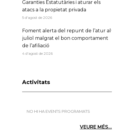
Garanties Estatutàries i aturar els
atacs a la propietat privada
5 d'agost de 2026
Foment alerta del repunt de l’atur al
juliol malgrat el bon comportament
de l’afiliació
4 d'agost de 2026
Activitats
NO HI HA EVENTS PROGRAMATS
VEURE MÉS...