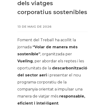
dels viatges
corporatius sostenibles
13 DE MAIG DE 2026
Foment del Treball ha acollit la
jornada
“Volar de manera més
sostenible”
, organitzada per
Vueling
, per abordar els reptes i les
oportunitats de la
descarbonització
del sector aeri
i presentar el nou
programa corporatiu de la
companyia orientat a impulsar una
manera de viatjar més
responsable,
eficient i intel·ligent
.