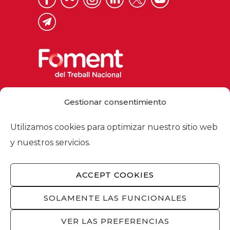
Via Laietana 32, 08003 Barcelona
Gestionar consentimiento
Tel. 93 484 12 00
foment@foment.com
Utilizamos cookies para optimizar nuestro sitio web
y nuestros servicios.
ACCEPT COOKIES
© 2026 - Foment del Treball Nacional
Nosotros
/
Asociados
/
Comisiones
/
SOLAMENTE LAS FUNCIONALES
Actualidad
/
Servicios
/
Aviso legal
/
Política
de privacidad
/
Política de cookies
/
VER LAS PREFERENCIAS