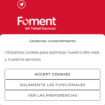
Via Laietana 32, 08003 Barcelona
Gestionar consentimiento
Tel. 93 484 12 00
foment@foment.com
Utilizamos cookies para optimizar nuestro sitio web
y nuestros servicios.
ACCEPT COOKIES
© 2026 - Foment del Treball Nacional
Nosotros
/
Asociados
/
Comisiones
/
SOLAMENTE LAS FUNCIONALES
Actualidad
/
Servicios
/
Aviso legal
/
Política
de privacidad
/
Política de cookies
/
VER LAS PREFERENCIAS
Privacidad redes sociales