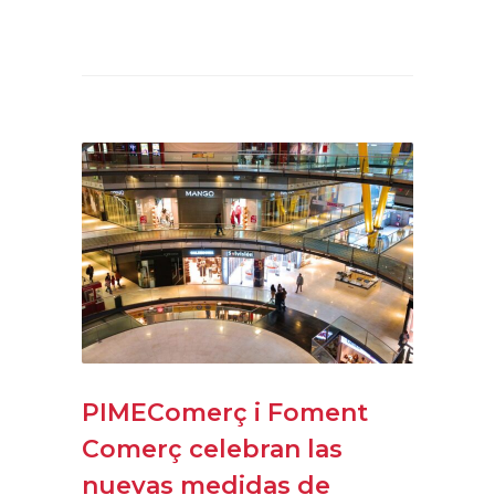
PIMEComerç i Foment
Comerç celebran las
nuevas medidas de