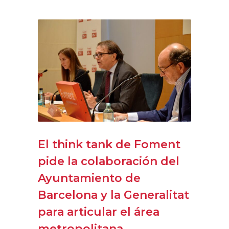
El think tank de Foment
pide la colaboración del
Ayuntamiento de
Barcelona y la Generalitat
para articular el área
metropolitana