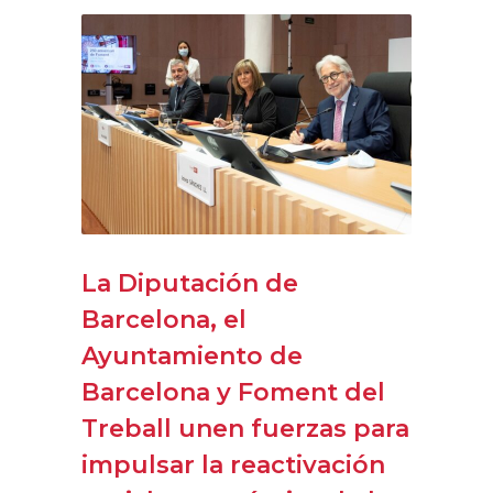
La Diputación de
Barcelona, el
Ayuntamiento de
Barcelona y Foment del
Treball unen fuerzas para
impulsar la reactivación