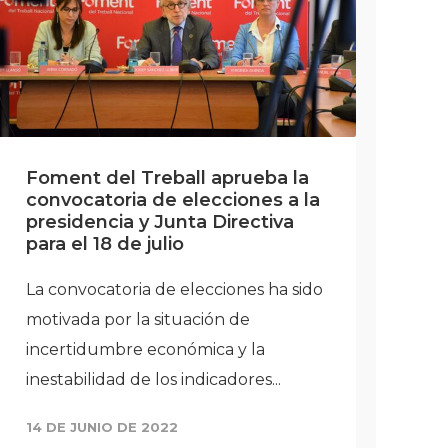
Foment del Treball aprueba la
Sá
convocatoria de elecciones a la
co
presidencia y Junta Directiva
pr
para el 18 de julio
F
La convocatoria de elecciones ha sido
La
motivada por la situación de
mo
incertidumbre económica y la
in
inestabilidad de los indicadores...
de
14 DE JUNIO DE 2022
7 