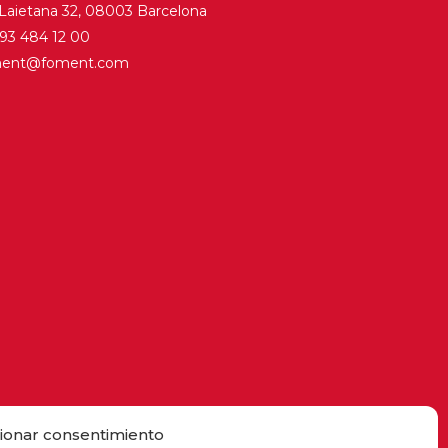
 Laietana 32, 08003 Barcelona
. 93 484 12 00
ment@foment.com
ionar consentimiento