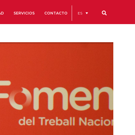
ES
AD
SERVICIOS
CONTACTO
Nuestros códigos
Cuentas Anuales
Código Ético y de Buen Gobierno
Estatutos
cs
Portal de la Transparencia
studios
s