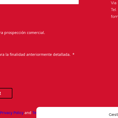
Via
Tel
fo
ra prospección comercial.
.
ra la finalidad anteriormente detallada.
R
e
Privacy Policy
and
Terms of Service
apply.
Gest