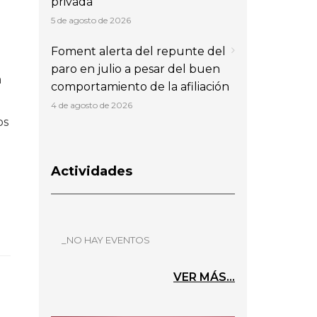
privada
5 de agosto de 2026
Foment alerta del repunte del
paro en julio a pesar del buen
a
comportamiento de la afiliación
4 de agosto de 2026
os
Actividades
_NO HAY EVENTOS
VER MÁS...