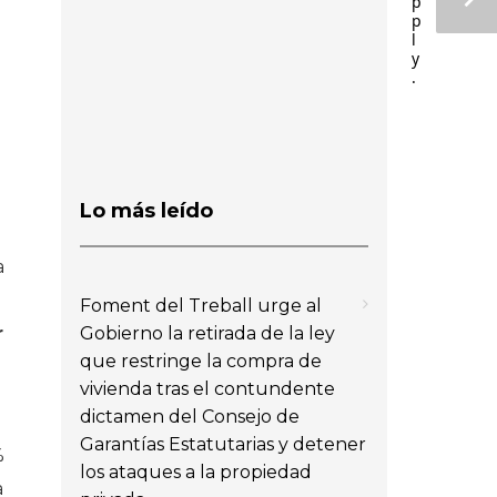
p
p
l
y
.
Lo más leído
a
Foment del Treball urge al
Gobierno la retirada de la ley
r
que restringe la compra de
vivienda tras el contundente
dictamen del Consejo de
Garantías Estatutarias y detener
%
los ataques a la propiedad
a