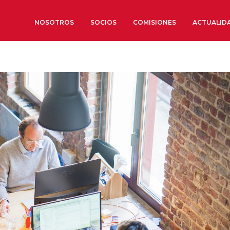
NOSOTROS
SOCIOS
COMISIONES
ACTUALID
Sobre nosotros
Órganos de Gobierno
Órganos Consultivos
Estructura Ejecutiva
Institut d’Estudis Estratègi
Organizaciones sectoriales
Sociedad Barcelonesa de E
Económicos y Sociales
Organizaciones territoriale
Conoce más