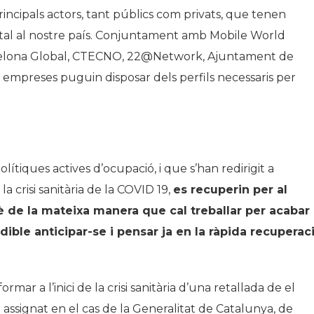
incipals actors, tant públics com privats, que tenen
igital al nostre país. Conjuntament amb Mobile World
arcelona Global, CTECNO, 22@Network, Ajuntament de
s empreses puguin disposar dels perfils necessaris per
olítiques actives d’ocupació, i que s’han redirigit a
 crisi sanitària de la COVID 19,
es recuperin per al
 de la mateixa manera que cal treballar per acabar
ible anticipar-se i pensar ja en la ràpida recuperac
rmar a l’inici de la crisi sanitària d’una retallada de el
l assignat en el cas de la Generalitat de Catalunya, de