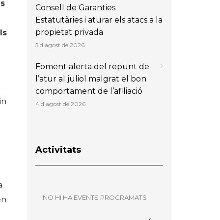
ms
Consell de Garanties
Estatutàries i aturar els atacs a la
propietat privada
ls
5 d'agost de 2026
Foment alerta del repunt de
l’atur al juliol malgrat el bon
comportament de l’afiliació
in
4 d'agost de 2026
Activitats
a
NO HI HA EVENTS PROGRAMATS
en