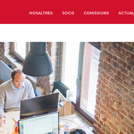
NOSALTRES
SOCIS
COMISSIONS
ACTUAL
Sobre nosaltres
Òrgans de Govern
Òrgans Consultius
Estructura Executiva
Institut d’Estudis Estrat
Societat Barcelonesa d’
Econòmics i Socials
Organitzacions territori
Organitzacions sectoria
Coneix més