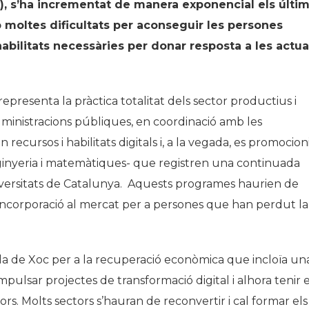
l..), s’ha incrementat de manera exponencial els últi
moltes dificultats per aconseguir les persones
bilitats necessàries per donar resposta a les actua
presenta la pràctica totalitat dels sector productius i
inistracions públiques, en coordinació amb les
ecursos i habilitats digitals i, a la vegada, es promocion
nginyeria i matemàtiques- que registren una continuada
niversitats de Catalunya. Aquests programes haurien de
eincorporació al mercat per a persones que han perdut la
la de Xoc per a la recuperació econòmica que incloïa un
pulsar projectes de transformació digital i alhora tenir 
rs. Molts sectors s’hauran de reconvertir i cal formar els