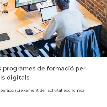
Història
Galeria de Presidents
Biblioteca Arxiu
Seu Social
 programes de formació per
ls digitals
cuperació i creixement de l’activitat econòmica