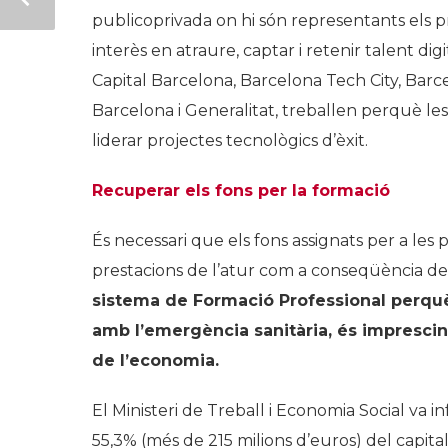
publicoprivada on hi són representants els pr
interès en atraure, captar i retenir talent d
Capital Barcelona, Barcelona Tech City, B
Barcelona i Generalitat, treballen perquè le
liderar projectes tecnològics d’èxit.
Recuperar els fons per la formació
És necessari que els fons assignats per a les p
prestacions de l’atur com a conseqüència de la
sistema de Formació Professional perquè
amb l’emergència sanitària, és imprescind
de l’economia.
El Ministeri de Treball i Economia Social va info
55,3% (més de 215 milions d’euros) del capita