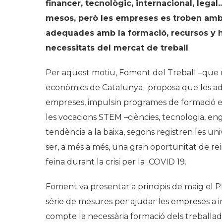
financer, tecnològic, internacional, lega
mesos, però les empreses es troben amb 
adequades amb la formació, recursos y ha
necessitats del mercat de treball
.
Per aquest motiu, Foment del Treball –que re
econòmics de Catalunya- proposa que les adm
empreses, impulsin programes de formació en r
les vocacions STEM –ciències, tecnologia, e
tendència a la baixa, segons registren les u
ser, a més a més, una gran oportunitat de r
feina durant la crisi per la COVID 19.
Foment va presentar a principis de maig el P
sèrie de mesures per ajudar les empreses a im
compte la necessària formació dels treballado