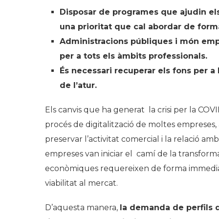
Disposar de programes que ajudin els
una prioritat que cal abordar de for
Administracions públiques i món empr
per a tots els àmbits professionals.
És necessari recuperar els fons per a 
de l’atur.
Els canvis que ha generat la crisi per la CO
procés de digitalització de moltes empreses, 
preservar l’activitat comercial i la relació a
empreses van iniciar el camí de la transforma
econòmiques requereixen de forma immediata la 
viabilitat al mercat.
D’aquesta manera,
la demanda de perfils d