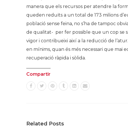
manera que els recursos per atendre la formac
queden reduïts a un total de 173 milions d’eu
població sense feina, no s’ha de tampoc obviar
de qualitat- per fer possible que un cop se 
vigor i contribueixi així a la reducció de l’atu
en mínims, quan és més necessari que mai equ
recuperació ràpida i sòlida.
Compartir
Related Posts