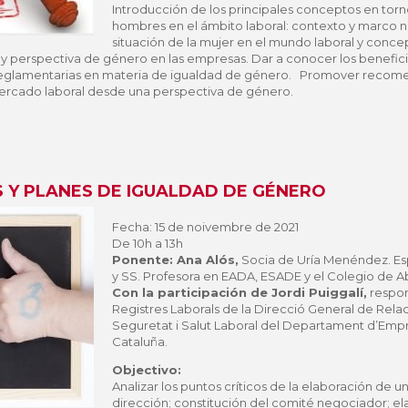
Introducción de los principales conceptos en torn
hombres en el ámbito laboral: contexto y marco no
situación de la mujer en el mundo laboral y conce
y perspectiva de género en las empresas. Dar a conocer los benefici
eglamentarias en materia de igualdad de género. Promover recome
ercado laboral desde una perspectiva de género.
S Y PLANES DE IGUALDAD DE GÉNERO
Fecha: 15 de noivembre de 2021
De 10h a 13h
Ponente: Ana Alós,
Socia de Uría Menéndez. Es
y SS. Profesora en EADA, ESADE y el Colegio de 
Con la participación de Jordi Puiggalí,
respon
Registres Laborals de la Direcció General de Rela
Seguretat i Salut Laboral del Departament d’Empre
Cataluña.
Objectivo:
Analizar los puntos críticos de la elaboración de u
dirección; constitución del comité negociador; el