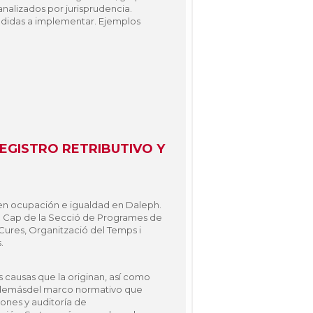
 analizados por jurisprudencia.
 medidas a implementar. Ejemplos
REGISTRO RETRIBUTIVO Y
en ocupación e igualdad en Daleph.
,
Cap de la Secció de Programes de
e Cures, Organització del Temps i
.
s causas que la originan, así como
 Ademásdel marco normativo que
ones y auditoría de