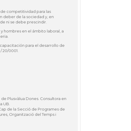
 de competitividad para las
un deber de la sociedad y, en
de ni se debe prescindir.
 y hombres en el ámbito laboral, a
eria.
capacitación para el desarrollo de
/ 20/0001.
 de Plusvàlua Dones. Consultora en
la UB.
ap de la Secció de Programes de
Cures, Organització del Temps i