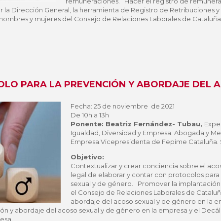
remuneraciones. Hacer el registro de remunera
 la Dirección General, la herramienta de Registro de Retribuciones y l
 hombres y mujeres del Consejo de Relaciones Laborales de Cataluña
OLO PARA LA PREVENCIÓN Y ABORDAJE DEL A
Fecha: 25 de noviembre de
2021
De 10h a 13h
Ponente: Beatriz Fernández- Tubau,
Exper
Igualdad, Diversidad y Empresa. Abogada y Me
Empresa.Vicepresidenta de Fepime Cataluña.
Objetivo:
Contextualizar y crear conciencia sobre el aco
legal de elaborar y contar con protocolos para
sexual y de género. Promover la implantación
el Consejo de Relaciones Laborales de Cataluña
abordaje del acoso sexual y de género en la em
ión y abordaje del acoso sexual y de género en la empresa y el Decá
esa.