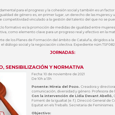
amental para el progreso y la cohesión social y también es un factor
igualdad de género es, en primer lugar, un derecho de las mujeres y 
 competitividad vinculado a la gestión del talento del que no se pue
ciclo formativo es la promoción de medidas de igualdad entre mujeres
tiva, como elemento clave para un progreso real y efectivo en la mat
te de los Planes de Formación del ámbito de Cataluña, dirigidos a la 
 el diálogo social y la negociación colectiva. Expediente núm.TSF082 
JORNADAS:
O, SENSIBILIZACIÓN Y NORMATIVA
Fecha: 10 de noviembre de 2021
De 10h a 13h
Ponente:
Mireia del Pozo.
Creadora y directora
comunicación, diversidad y género. Profesora de 
Con la intervención de Lídia Devant Abelló,
C
Foment de la Igualtat (e. f.). Direcció General de 
Equitat en els Treballs. Secretaria de Feminismes.
Objectivo: