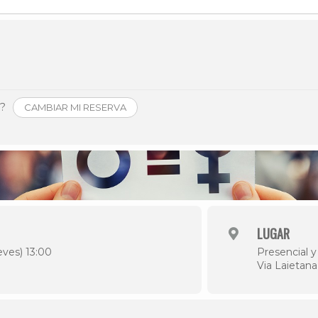
Historia
Galería de Presidentes
Biblioteca Archivo
Sede Social
o?
CAMBIAR MI RESERVA
LUGAR
eves) 13:00
Presencial y
Via Laietan