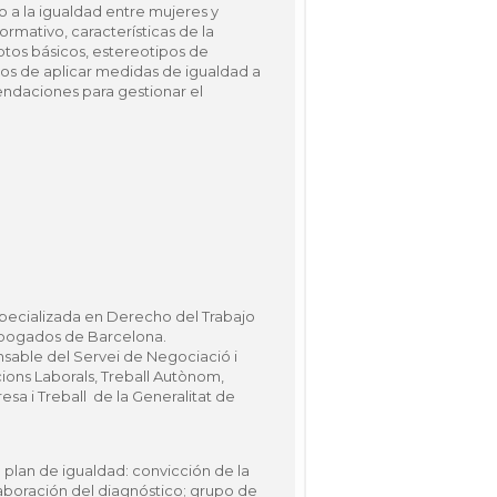
o a la igualdad entre mujeres y
rmativo, características de la
ptos básicos, estereotipos de
os de aplicar medidas de igualdad a
ndaciones para gestionar el
pecializada en Derecho del Trabajo
Abogados de Barcelona.
sable del Servei de Negociació i
cions Laborals, Treball Autònom,
sa i Treball de la Generalitat de
n plan de igualdad: convicción de la
aboración del diagnóstico; grupo de