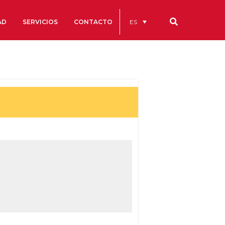
ES
AD
SERVICIOS
CONTACTO
Nuestros códigos
Cuentas Anuales
Código Ético y de Buen Gobierno
Estatutos
cs
Portal de la Transparencia
studios
s