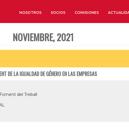
NOSOTROS
SOCIOS
COMISIONES
ACTUALID
NOVIEMBRE, 2021
Sobre nosotros
Órganos de Gobierno
Órganos Consultivos
Estructura Ejecutiva
MENT DE LA IGUALDAD DE GÉNERO EN LAS EMPRESAS
Institut d’Estudis Estratègi
Organizaciones sectoriales
Sociedad Barcelonesa de E
 Foment del Treball
Económicos y Sociales
AL
Organizaciones territoriale
Conoce más