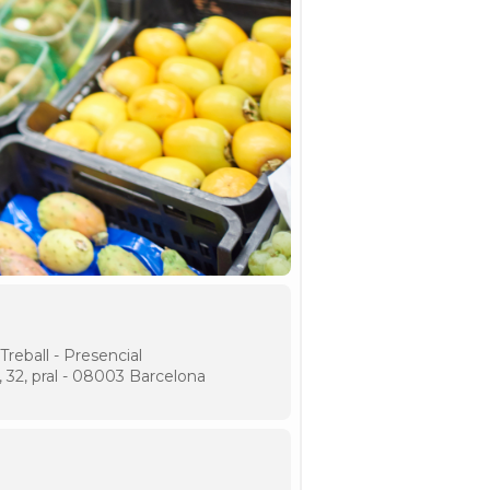
reball - Presencial
, 32, pral - 08003 Barcelona