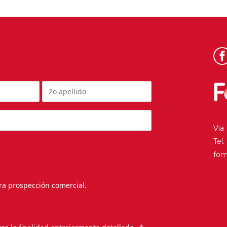
Via
Tel
fo
ra prospección comercial.
.