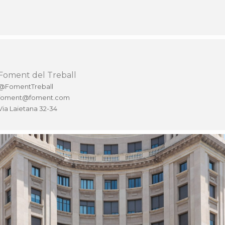
Foment del Treball
@FomentTreball
foment@foment.com
Via Laietana 32-34