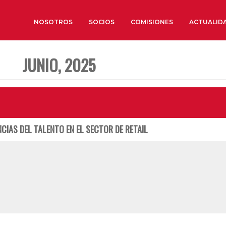
NOSOTROS
SOCIOS
COMISIONES
ACTUALID
JUNIO, 2025
Sobre nosotros
Órganos de Gobierno
Órganos Consultivos
Estructura Ejecutiva
CIAS DEL TALENTO EN EL SECTOR DE RETAIL
Institut d’Estudis Estratègi
Organizaciones sectoriales
Sociedad Barcelonesa de E
Económicos y Sociales
Organizaciones territoriale
Conoce más