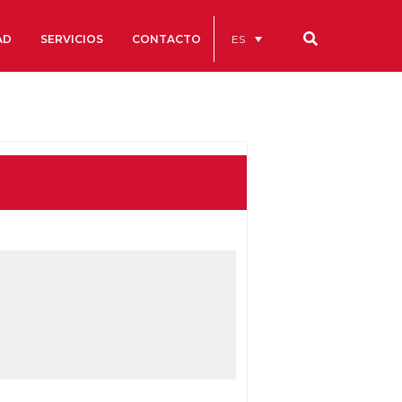
ES
AD
SERVICIOS
CONTACTO
Nuestros códigos
Cuentas Anuales
Código Ético y de Buen Gobierno
Estatutos
cs
Portal de la Transparencia
studios
s