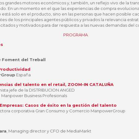
e los grandes motores económicos y, también, un reflejo vivo de la tran
do. En un momento en el que las experiencias de compra evolucionan 
 está solo en el producto, sino en las personas que hacen posible cad
s de los principales agentes públicos y privados la relevancia estrat
acitados y motivados para dar respuesta a las nuevas demandas del 
PROGRAMA
os
e
Foment del Treball
 Productividad
rGroup
España
encias del talento en el retail, ZOOM-IN CATALUÑA
sta jefe de la DISTRIBUCION ANGED
 Manpower Business Profesionals
Empresas: Casos de éxito en la gestión del talento
rectora corporativa Gran Consumo y Comercio ManpowerGroup
ara
, Managing director y CFO de MediaMarkt