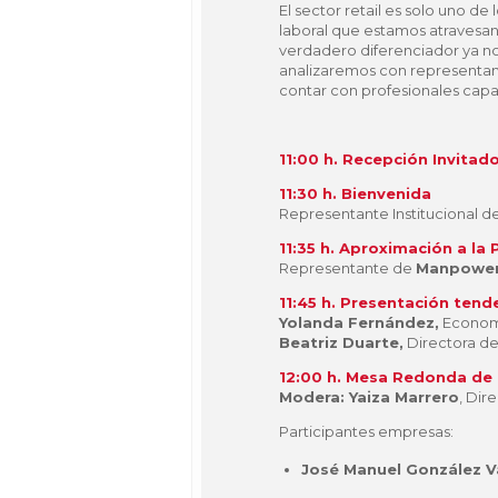
El sector retail es solo uno d
laboral que estamos atravesan
verdadero diferenciador ya no
analizaremos con representante
contar con profesionales cap
11:00 h. Recepción Invitad
11:30 h. Bienvenida
Representante Institucional d
11:35 h. Aproximación a la
Representante de
Manpowe
11:45 h. Presentación tend
Yolanda Fernández,
Economi
Beatriz Duarte,
Directora de
12:00 h. Mesa Redonda de 
Modera: Yaiza Marrero
, Di
Participantes empresas:
José Manuel González V