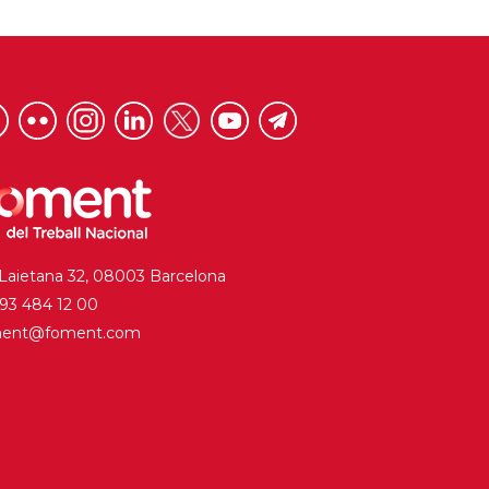
 Laietana 32, 08003 Barcelona
. 93 484 12 00
ment@foment.com