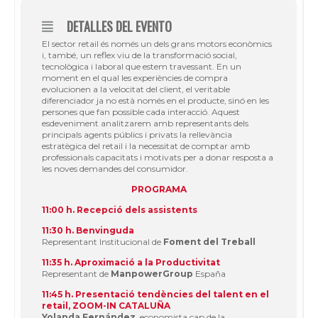
DETALLES DEL EVENTO
El sector retail és només un dels grans motors econòmics
i, també, un reflex viu de la transformació social,
tecnològica i laboral que estem travessant. En un
moment en el qual les experiències de compra
evolucionen a la velocitat del client, el veritable
diferenciador ja no està només en el producte, sinó en les
persones que fan possible cada interacció. Aquest
esdeveniment analitzarem amb representants dels
principals agents públics i privats la rellevància
estratègica del retail i la necessitat de comptar amb
professionals capacitats i motivats per a donar resposta a
les noves demandes del consumidor.
PROGRAMA
11:00 h. Recepció dels assistents
11:30 h. Benvinguda
Representant Institucional de
Foment del Treball
11:35 h. Aproximació a la Productivitat
Representant de
ManpowerGroup
España
11:45 h. Presentació tendències del talent en el
retail, ZOOM-IN CATALUÑA
Yolanda Fernández,
economista cap de la