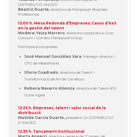
DISTRIBUCIÓ ANGED
Beatriz Duarte,
directora de Manpower Business
Profesionals
12:00 h. Mesa Redonda d’Empreses: Casos d’èxit
en la gestió del talent
Modera: Yaiza Marrero
, directora corporativa Gran
Consum i Comerç ManpowerGroup
Participants empreses:
José Manuel González Vara
, Manegin director i
CFO de MediaMarkt
Gloria Cuadrado
, directora de Talent i
Transformació de RH de Carrefour
Rebeca Navarro Atienza
, directora de Talent d’El
Corte Inglés
12:25 h. Empreses, talent i valor social de la
distribució
Matilde García Duarte,
president LA DISTRIBUCIO
D’ANGED
12:35 h. Tancament Institucional
Marta Angerri,
directora general de “Comerç de