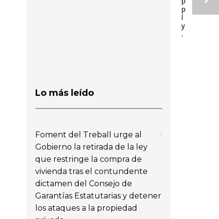
p
p
l
y
.
Lo más leído
Foment del Treball urge al
Gobierno la retirada de la ley
que restringe la compra de
vivienda tras el contundente
dictamen del Consejo de
Garantías Estatutarias y detener
los ataques a la propiedad