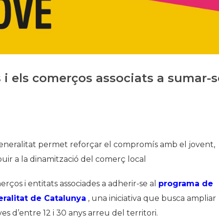
Historia
Galería de Presidentes
Biblioteca Archivo
Sede Social
i els comerços associats a sumar-s
eneralitat permet reforçar el compromís amb el jovent,
ribuir a la dinamització del comerç local
ços i entitats associades a adherir-se al
programa de
eralitat de Catalunya
, una iniciativa que busca ampliar
es d’entre 12 i 30 anys arreu del territori.