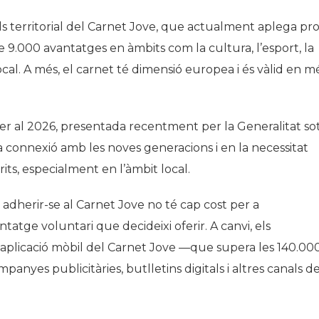
uls territorial del Carnet Jove, que actualment aplega pr
 9.000 avantatges en àmbits com la cultura, l’esport, la
local. A més, el carnet té dimensió europea i és vàlid en m
r al 2026, presentada recentment per la Generalitat so
a connexió amb les noves generacions i en la necessitat
its, especialment en l’àmbit local.
 adherir-se al Carnet Jove no té cap cost per a
atge voluntari que decideixi oferir. A canvi, els
l’aplicació mòbil del Carnet Jove —que supera les 140.00
mpanyes publicitàries, butlletins digitals i altres canals d