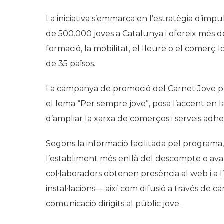
La iniciativa s’emmarca en l’estratègia d’imp
de 500.000 joves a Catalunya i ofereix més de
formació, la mobilitat, el lleure o el comerç 
de 35 països.
La campanya de promoció del Carnet Jove pe
el lema “Per sempre jove”, posa l’accent en l
d’ampliar la xarxa de comerços i serveis adher
Segons la informació facilitada pel programa,
l’establiment més enllà del descompte o avant
col·laboradors obtenen presència al web i a 
instal·lacions— així com difusió a través de ca
comunicació dirigits al públic jove.