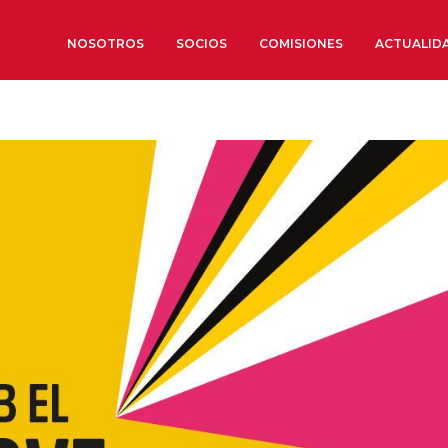
NOSOTROS
SOCIOS
COMISIONES
ACTUALID
Sobre nosotros
Órganos de Gobierno
Órganos Consultivos
Estructura Ejecutiva
Institut d’Estudis Estratègi
Organizaciones sectoriales
Sociedad Barcelonesa de E
Económicos y Sociales
Organizaciones territoriale
Conoce más