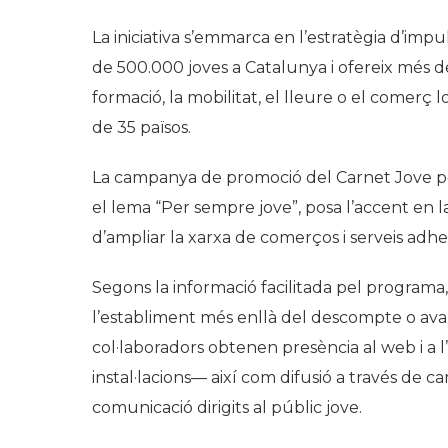
La iniciativa s’emmarca en l’estratègia d’imp
de 500.000 joves a Catalunya i ofereix més de
formació, la mobilitat, el lleure o el comerç 
de 35 països.
La campanya de promoció del Carnet Jove pe
el lema “Per sempre jove”, posa l’accent en l
d’ampliar la xarxa de comerços i serveis adher
Segons la informació facilitada pel programa,
l’establiment més enllà del descompte o avant
col·laboradors obtenen presència al web i a 
instal·lacions— així com difusió a través de ca
comunicació dirigits al públic jove.