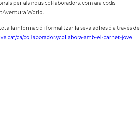
onals per als nous col·laboradors, com ara codis
rtAventura World.
a la informació i formalitzar la seva adhesió a través de
ove.cat/ca/collaboradors/collabora-amb-el-carnet-jove