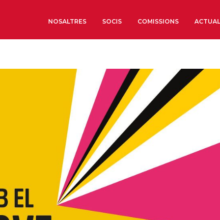
NOSALTRES
SOCIS
COMISSIONS
ACTUAL
Sobre nosaltres
Òrgans de Govern
Òrgans Consultius
Estructura Executiva
Institut d’Estudis Estrat
Societat Barcelonesa d’
Econòmics i Socials
Organitzacions territori
Organitzacions sectoria
Coneix més