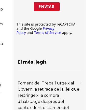
ENVIAR
op
és
This site is protected by reCAPTCHA
and the Google
Privacy
Policy
and
Terms of Service
apply.
ta
El més llegit
Foment del Treball urgeix al
0
Govern la retirada de la llei que
e
restringeix la compra
d’habitatge després del
contundent dictamen del