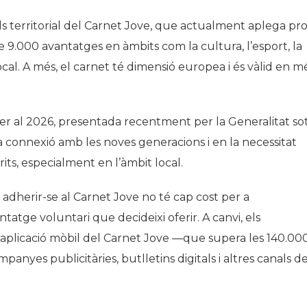
uls territorial del Carnet Jove, que actualment aplega pr
 9.000 avantatges en àmbits com la cultura, l’esport, la
local. A més, el carnet té dimensió europea i és vàlid en m
r al 2026, presentada recentment per la Generalitat so
a connexió amb les noves generacions i en la necessitat
its, especialment en l’àmbit local.
 adherir-se al Carnet Jove no té cap cost per a
atge voluntari que decideixi oferir. A canvi, els
l’aplicació mòbil del Carnet Jove —que supera les 140.00
mpanyes publicitàries, butlletins digitals i altres canals d