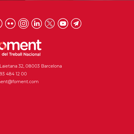
 Laietana 32, 08003 Barcelona
. 93 484 12 00
ment@foment.com