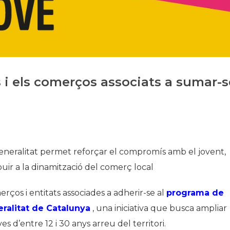
Història
Galeria de Presidents
Biblioteca Arxiu
Seu Social
i els comerços associats a sumar-s
eneralitat permet reforçar el compromís amb el jovent,
ribuir a la dinamització del comerç local
ços i entitats associades a adherir-se al
programa de
eralitat de Catalunya
, una iniciativa que busca ampliar
es d’entre 12 i 30 anys arreu del territori.