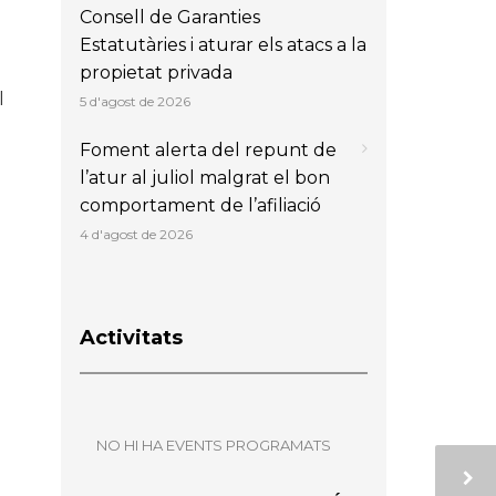
Consell de Garanties
Estatutàries i aturar els atacs a la
propietat privada
l
5 d'agost de 2026
Foment alerta del repunt de
l’atur al juliol malgrat el bon
comportament de l’afiliació
4 d'agost de 2026
Activitats
NO HI HA EVENTS PROGRAMATS