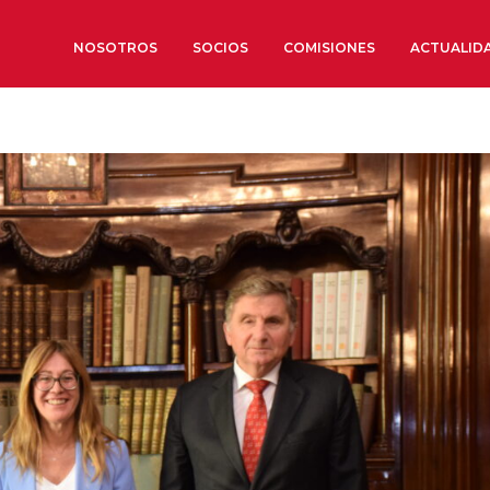
NOSOTROS
SOCIOS
COMISIONES
ACTUALID
Sobre nosotros
Órganos de Gobierno
Órganos Consultivos
Estructura Ejecutiva
Institut d’Estudis Estratègi
Organizaciones sectoriales
Sociedad Barcelonesa de E
Económicos y Sociales
Organizaciones territoriale
Conoce más