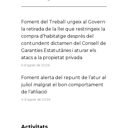
Foment del Treball urgeix al Govern
la retirada de la llei que restringeix la
compra d’habitatge després del
contundent dictamen del Consell de
Garanties Estatutàries i aturar els
atacs a la propietat privada
5 d'agost de 2026
Foment alerta del repunt de l’atur al
juliol malgrat el bon comportament
de l’afiliació
4 d'agost de 2026
Activitats