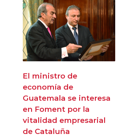
El ministro de
economía de
Guatemala se interesa
en Foment por la
vitalidad empresarial
de Cataluña