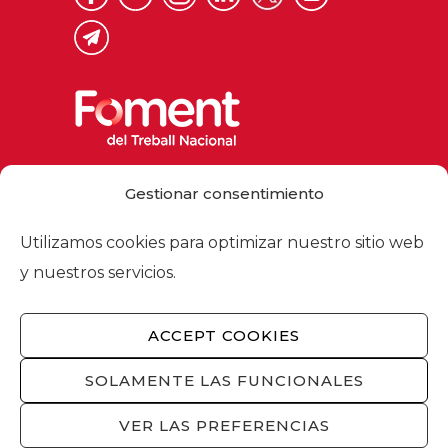
Via Laietana 32, 08003 Barcelona
Gestionar consentimiento
Tel. 93 484 12 00
foment@foment.com
Utilizamos cookies para optimizar nuestro sitio web
y nuestros servicios.
ACCEPT COOKIES
© 2026 - Foment del Treball Nacional
Nosotros
/
Asociados
/
Comisiones
/
SOLAMENTE LAS FUNCIONALES
Actualidad
/
Servicios
/
Aviso legal
/
Política
de privacidad
/
Política de cookies
/
VER LAS PREFERENCIAS
Privacidad redes sociales