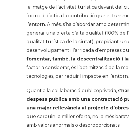
la imatge de l’activitat turística davant del ci
forma didàctica la contribució que el turisme
l’entorn. A més, s’ha d’abordar amb determinac
generar una oferta d’alta qualitat (100% de l’i
qualitat turística de la ciutat), propiciant un
desenvolupament i l’arribada d’empreses que 
fomentar, també, la descentralització i la 
factor a considerar, és l’optimització de la mob
tecnologies, per reduir l’impacte en l’entorn.
Quant a la col·laboració publicoprivada, s
’ha
despesa publica amb una contractació púb
una major rellevància al projecte d’obres 
que cerquin la millor oferta, no la més barata
amb valors anormals o desproporcionats.