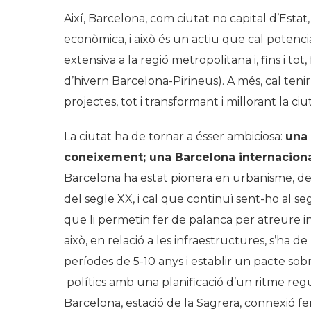
Així, Barcelona, com ciutat no capital d’Estat
econòmica, i això és un actiu que cal potencia
extensiva a la regió metropolitana i, fins i tot
d’hivern Barcelona-Pirineus). A més, cal tenir
projectes, tot i transformant i millorant la ci
La ciutat ha de tornar a ésser ambiciosa:
una 
coneixement; una Barcelona internacional
Barcelona ha estat pionera en urbanisme, des 
del segle XX, i cal que continuï sent-ho al se
que li permetin fer de palanca per atreure in
això, en relació a les infraestructures, s’ha d
períodes de 5-10 anys i establir un pacte sob
polítics amb una planificació d’un ritme regu
Barcelona, estació de la Sagrera, connexió fer