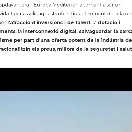
 capdavantera l’Europa Mediterrània tornant a ser un
Història
vida. I per assolir aquests objectius, el Foment detalla un
Galeria de Presidents
per
l’atracció d’inversions i de talent
, la
dotació i
Biblioteca Arxiu
aments
, la
interconnexió digital, salvaguardar la xarx
Seu Social
urisme per part d’una oferta potent de la indústria de
acionalitzin els preus
,
millora de la seguretat i salut