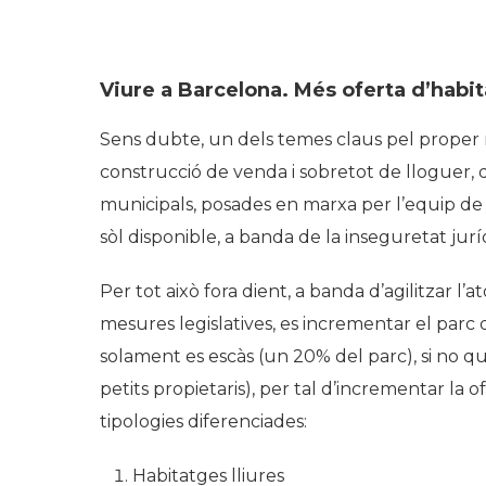
Viure a Barcelona. Més oferta d’habit
Sens dubte, un dels temes claus pel proper 
construcció de venda i sobretot de lloguer, q
municipals, posades en marxa per l’equip de
sòl disponible, a banda de la inseguretat ju
Per tot això fora dient, a banda d’agilitzar l’a
mesures legislatives, es incrementar el parc
solament es escàs (un 20% del parc), si no qu
petits propietaris), per tal d’incrementar la o
tipologies diferenciades:
Habitatges lliures