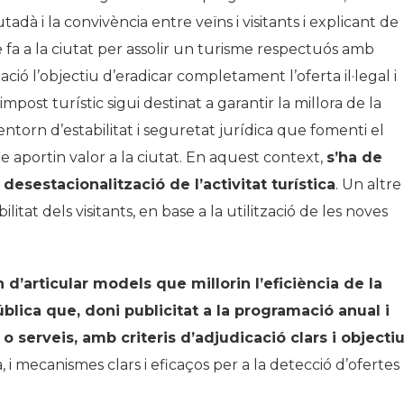
utadà i la convivència entre veïns i visitants i explicant de
 fa a la ciutat per assolir un turisme respectuós amb
ió l’objectiu d’eradicar completament l’oferta il·legal i
mpost turístic sigui destinat a garantir la millora de la
 entorn d’estabilitat i seguretat jurídica que fomenti el
aportin valor a la ciutat. En aquest context,
s’ha de
desestacionalització de l’activitat turística
. Un altre
ilitat dels visitants, en base a la utilització de les noves
n d’articular models que millorin l’eficiència de la
lica que, doni publicitat a la programació anual i
o serveis, amb criteris d’adjudicació clars i objecti
, i mecanismes clars i eficaços per a la detecció d’ofertes