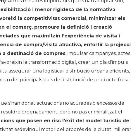
erç
. Altres mesures importants que s’han adoptar són,
lexibilització i menor rigidesa de la normativa
reixi la competitivitat comercial, minimitzar els
en el comerç, promoure la definició i creació
enciades que maximitzin l’experiència de visita i
ncia de compra/visita atractiva, enfortir la projecc
om a destinació de compres
, impulsar campanyes, actes 
voreixin la transformació digital, crear un pla d’impuls
ts, assegurar una logística i distribució urbana eficients, 
un del principals pols de distribució de producte fresc
 que s’han donat actuacions no acurades o excessos de
 resoldre ordenadament, però no pas criminalitzat el
acions que posen en risc l’èxit del model turístic de
tivitat esdevingui motor del progrés de la ciutat, millora