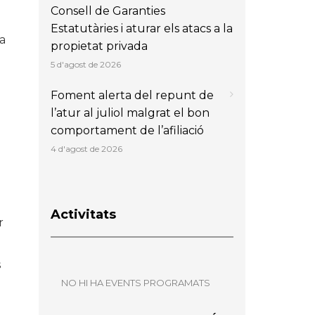
Consell de Garanties
Estatutàries i aturar els atacs a la
la
propietat privada
5 d'agost de 2026
Foment alerta del repunt de
l’atur al juliol malgrat el bon
comportament de l’afiliació
4 d'agost de 2026
Activitats
r
s
NO HI HA EVENTS PROGRAMATS