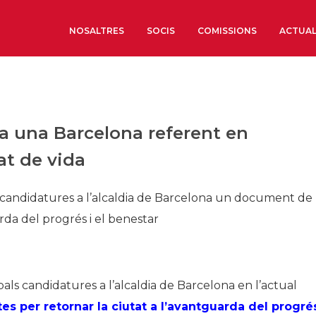
NOSALTRES
SOCIS
COMISSIONS
ACTUAL
Sobre nosaltres
Òrgans de Govern
a una Barcelona referent en
Òrgans Consultius
at de vida
Estructura Executiva
Institut d’Estudis Estrat
ls candidatures a l’alcaldia de Barcelona un document de
Societat Barcelonesa d’
rda del progrés i el benestar
Econòmics i Socials
Organitzacions territori
Organitzacions sectoria
pals candidatures a l’alcaldia de Barcelona en l’actual
Coneix més
 per retornar la ciutat a l’avantguarda del progrés