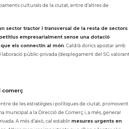
paments culturals de la ciutat, entre d’altres de
 sector tractor i transversal de la resta de sectors 
mpetitius empresarialment sense una dotació
 que els connectin al món
. Caldrà doncs apostar amb
l·laboració públic-privada (desplegament del 5G valoran
el comerç
entre de les estratègies i polítiques de ciutat, promovent 
ma municipal a la Direcció de Comerç i, a més, generar
vada. A més d’això, cal establir
mesures urgents en