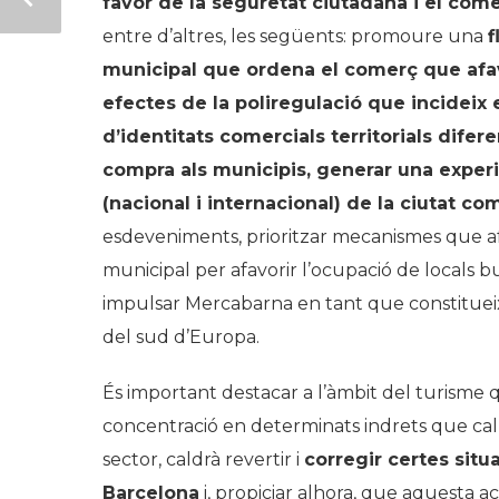
favor de la seguretat ciutadana i el com
entre d’altres, les següents: promoure una
f
municipal que ordena el comerç que afavo
efectes de la poliregulació que incideix 
d’identitats comercials territorials difer
compra als municipis, generar una experiè
(nacional i internacional) de la ciutat c
esdeveniments, prioritzar mecanismes que afa
municipal per afavorir l’ocupació de locals bui
impulsar Mercabarna en tant que constitueix 
del sud d’Europa.
És important destacar a l’àmbit del turisme
concentració en determinats indrets que cal
sector, caldrà revertir i
corregir certes situ
Barcelona
i, propiciar alhora, que aquesta ac