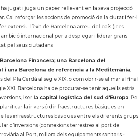
, ha jugat i juga un paper rellevant en la seva projecció
r. Cal reforçar les accions de promoció de la ciutat i fer-
, fer extensiu l’èxit de Barcelona arreu del país (jocs
 ambició internacional per a desplegar i liderar grans
utat pel seus ciutadans.
Barcelona Financera; una Barcelona del
 i una Barcelona de referència a la Mediterrània
.
del Pla Cerdà al segle XIX, o com obrir-se al mar al final
gle XXI. Barcelona ha de procurar-se tenir aquells estris
versions, i ser
la capital logística del sud d’Europa
. Pe
e planificar la inversió d’infraestructures bàsiques en
re les infraestructures bàsiques entre els diferents grup
lar d’inversions (connexions terrestres al port de
roviària al Port, millora dels equipaments sanitaris -