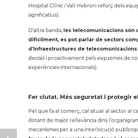
Hospital Clínic i Vall Hebron-reforç dels equi
significatius).
D’altra banda,
les telecomunicacions són un
difícilment, es pot parlar de sectors co
d’infraestructures de telecomunicacions
decisió i proactivament pels esquemes de co
experiències internacionals).
Fer ciutat. Més seguretat i protegir 
Pel que fa al comerç, cal situar al sector al c
dotant de major rellevància dins l’organigra
mecanismes per a una interlocució publicopri