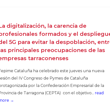
Historia
Galería de Presidentes
Biblioteca Archivo
La digitalización, la carencia de
Sede Social
profesionales formados y el despliegu
del 5G para evitar la despoblación, ent
las principales preocupaciones de las
empresas tarraconenses
Fepime Cataluña ha celebrado este jueves una nueva
sesión del IV Congreso de Pymes de Cataluña
protagonizada por la Confederación Empresarial de la
Provincia de Tarragona (CEPTA) con el objetivo...
read
more →