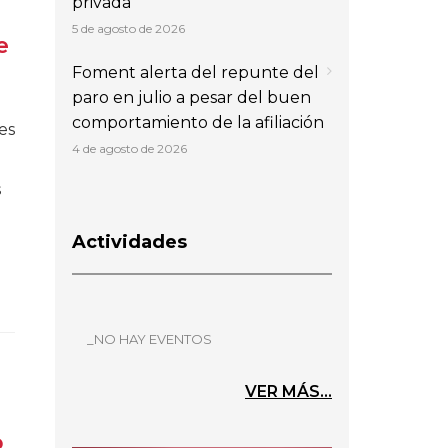
privada
5 de agosto de 2026
e
Foment alerta del repunte del
paro en julio a pesar del buen
comportamiento de la afiliación
es
4 de agosto de 2026
s
Actividades
_NO HAY EVENTOS
VER MÁS...
o