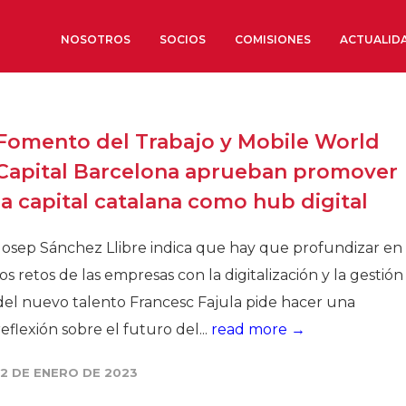
NOSOTROS
SOCIOS
COMISIONES
ACTUALID
Sobre nosotros
Fomento del Trabajo y Mobile World
Órganos de Gobierno
Capital Barcelona aprueban promover
Órganos Consultivos
la capital catalana como hub digital
Estructura Ejecutiva
Institut d’Estudis Estratègi
Josep Sánchez Llibre indica que hay que profundizar en
Organizaciones sectoriales
los retos de las empresas con la digitalización y la gestión
Sociedad Barcelonesa de E
del nuevo talento Francesc Fajula pide hacer una
Económicos y Sociales
reflexión sobre el futuro del...
read more →
Organizaciones territoriale
12 DE ENERO DE 2023
Conoce más