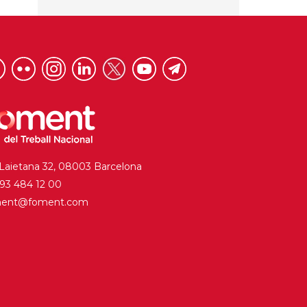
 Laietana 32, 08003 Barcelona
. 93 484 12 00
ment@foment.com