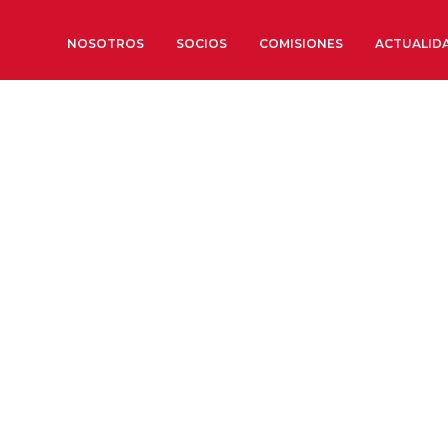
NOSOTROS
SOCIOS
COMISIONES
ACTUALID
Sobre nosotros
Órganos de Gobierno
Órganos Consultivos
Estructura Ejecutiva
Institut d’Estudis Estratègi
Organizaciones sectoriales
Sociedad Barcelonesa de E
Económicos y Sociales
Organizaciones territoriale
Conoce más