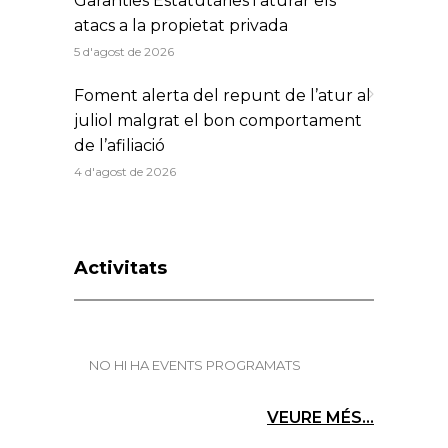
Garanties Estatutàries i aturar els
atacs a la propietat privada
5 d'agost de 2026
Foment alerta del repunt de l’atur al
juliol malgrat el bon comportament
de l’afiliació
4 d'agost de 2026
Activitats
NO HI HA EVENTS PROGRAMATS
VEURE MÉS...