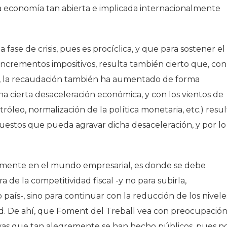
 economía tan abierta e implicada internacionalmente
Historia
Galería de Presidentes
Biblioteca Archivo
 fase de crisis, pues es procíclica, y que para sostener el
Sede Social
incrementos impositivos, resulta también cierto que, con
a, la recaudación también ha aumentado de forma
na cierta desaceleración económica, y con los vientos de
róleo, normalización de la política monetaria, etc.) resul
estos que pueda agravar dicha desaceleración, y por lo
almente en el mundo empresarial, es donde se debe
 de la competitividad fiscal -y no para subirla,
 país-, sino para continuar con la reducción de los nivele
d. De ahí, que Foment del Treball vea con preocupación
ivas que tan alegremente se han hecho públicos, pues n