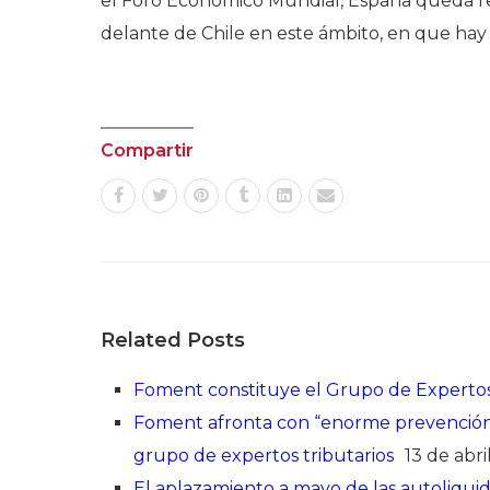
el Foro Económico Mundial, España queda re
delante de Chile en este ámbito, en que hay 
Compartir
Related Posts
Foment constituye el Grupo de Expertos 
Foment afronta con “enorme prevención” 
grupo de expertos tributarios
13 de abri
El aplazamiento a mayo de las autoliqui