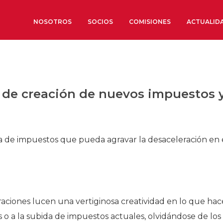
NOSOTROS
SOCIOS
COMISIONES
ACTUALID
Sobre nosotros
Órganos de Gobierno
s de creación de nuevos impuestos 
Órganos Consultivos
Estructura Ejecutiva
Institut d’Estudis Estratègi
a de impuestos que pueda agravar la desaceleración en 
Organizaciones sectoriales
Sociedad Barcelonesa de E
Económicos y Sociales
Organizaciones territoriale
traciones lucen una vertiginosa creatividad en lo que hac
Conoce más
 o a la subida de impuestos actuales, olvidándose de los