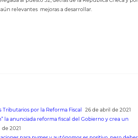
legada al puesto 32, detrás de la República Checa y po
aún relevantes mejoras a desarrollar.
Tributarios por la Reforma Fiscal
26 de abril de 2021
la anunciada reforma fiscal del Gobierno y crea un
l de 2021
daciones para pymes y autónomos es positivo, pero deber