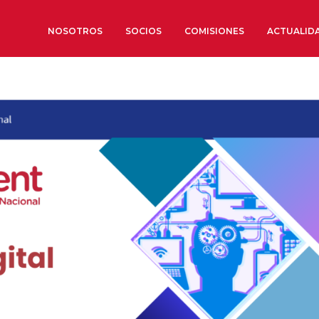
NOSOTROS
SOCIOS
COMISIONES
ACTUALID
Sobre nosotros
Órganos de Gobierno
Órganos Consultivos
Estructura Ejecutiva
Institut d’Estudis Estratègi
Organizaciones sectoriales
Sociedad Barcelonesa de E
Económicos y Sociales
Organizaciones territoriale
Conoce más