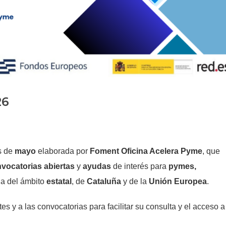
Historia
Galería de Presidentes
Biblioteca Archivo
Sede Social
26
s de
mayo
elaborada por
Foment Oficina Acelera Pyme
, que
vocatorias abiertas
y
ayudas
de interés para
pymes,
da del ámbito
estatal
, de
Cataluña
y de la
Unión Europea
.
tes y a las convocatorias para facilitar su consulta y el acceso a