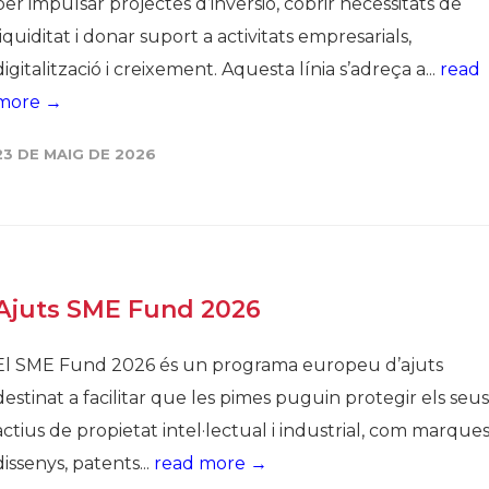
per impulsar projectes d’inversió, cobrir necessitats de
liquiditat i donar suport a activitats empresarials,
digitalització i creixement. Aquesta línia s’adreça a...
read
more →
23 DE MAIG DE 2026
Ajuts SME Fund 2026
El SME Fund 2026 és un programa europeu d’ajuts
destinat a facilitar que les pimes puguin protegir els seus
actius de propietat intel·lectual i industrial, com marques
dissenys, patents...
read more →