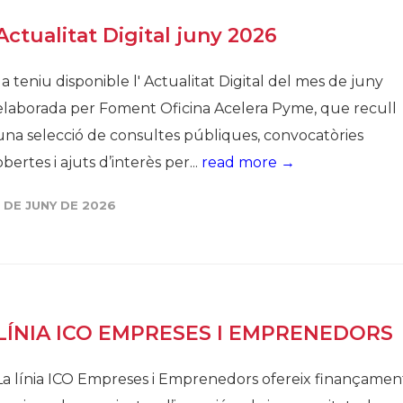
Història
Actualitat Digital juny 2026
Galeria de Presidents
Ja teniu disponible l' Actualitat Digital del mes de juny
Biblioteca Arxiu
elaborada per Foment Oficina Acelera Pyme, que recull
Seu Social
una selecció de consultes públiques, convocatòries
obertes i ajuts d’interès per...
read more →
1 DE JUNY DE 2026
LÍNIA ICO EMPRESES I EMPRENEDORS
La línia ICO Empreses i Emprenedors ofereix finançamen