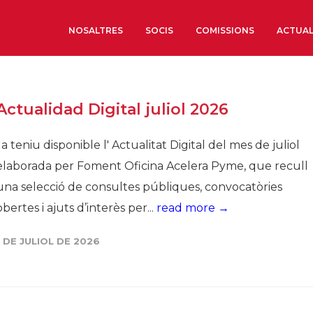
NOSALTRES
SOCIS
COMISSIONS
ACTUAL
Sobre nosaltres
Actualidad Digital juliol 2026
Òrgans de Govern
Òrgans Consultius
Ja teniu disponible l' Actualitat Digital del mes de juliol
Estructura Executiva
elaborada per Foment Oficina Acelera Pyme, que recull
Institut d’Estudis Estrat
una selecció de consultes públiques, convocatòries
Societat Barcelonesa d’
obertes i ajuts d’interès per...
read more →
Econòmics i Socials
Organitzacions territori
1 DE JULIOL DE 2026
Organitzacions sectoria
Coneix més