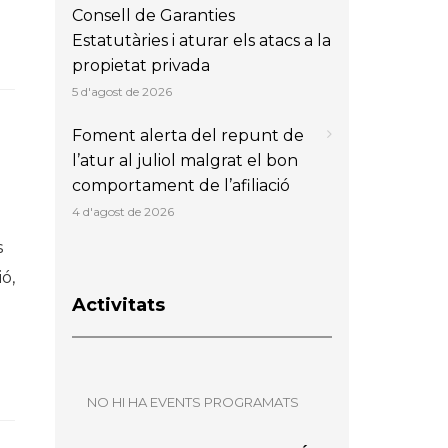
Consell de Garanties
Estatutàries i aturar els atacs a la
propietat privada
5 d'agost de 2026
Foment alerta del repunt de
l’atur al juliol malgrat el bon
comportament de l’afiliació
4 d'agost de 2026
s
ó,
Activitats
NO HI HA EVENTS PROGRAMATS