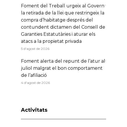
Foment del Treball urgeix al Govern
la retirada de la llei que restringeix la
compra d’habitatge després del
contundent dictamen del Consell de
Garanties Estatutàries i aturar els
atacs a la propietat privada
5 d'agost de 2026
Foment alerta del repunt de l’atur al
juliol malgrat el bon comportament
de l’afiliació
4 d'agost de 2026
Activitats