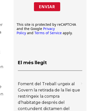
ENVIAR
This site is protected by reCAPTCHA
er
and the Google
Privacy
a
Policy
and
Terms of Service
apply.
t
El més llegit
en
Foment del Treball urgeix al
e
Govern la retirada de la llei que
en
restringeix la compra
d’habitatge després del
contundent dictamen del