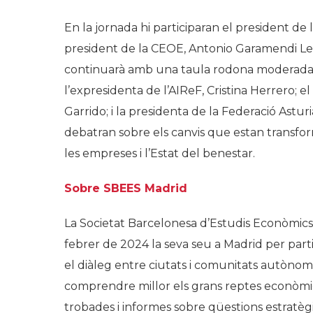
En la jornada hi participaran el president de 
president de la CEOE, Antonio Garamendi Leca
continuarà amb una taula rodona moderada p
l’expresidenta de l’AIReF, Cristina Herrero; 
Garrido; i la presidenta de la Federació Astu
debatran sobre els canvis que estan transform
les empreses i l’Estat del benestar.
Sobre SBEES Madrid
La Societat Barcelonesa d’Estudis Econòmics 
febrer de 2024 la seva seu a Madrid per part
el diàleg entre ciutats i comunitats autònome
comprendre millor els grans reptes econòmics
trobades i informes sobre qüestions estratèg