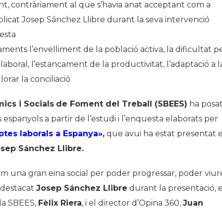
ent, contràriament al que s’havia anat acceptant com a
xplicat Josep Sánchez Llibre durant la seva intervenció
esta
aments l’envelliment de la població activa, la dificultat p
aboral, l’estancament de la productivitat, l’adaptació a l
llorar la conciliació
ics i Socials
de Foment del Treball (SBEES)
ha posa
s espanyols a partir de l’estudi i l’enquesta elaborats per
eptes laborals a Espanya»
,
que avui ha estat presentat 
sep Sánchez Llibre.
com una gran eina social per poder progressar, poder viur
a destacat
Josep Sánchez Llibre
durant la presentació, 
 la SBEES,
Fèlix Riera
, i el director d’Opina 360,
Juan