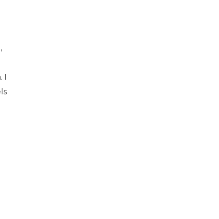
,
 I
ls