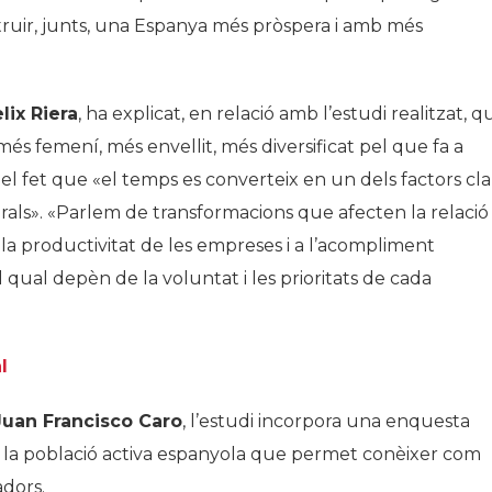
struir, junts, una Espanya més pròspera i amb més
lix Riera
, ha explicat, en relació amb l’estudi realitzat, q
més femení, més envellit, més diversificat pel que fa a
en el fet que «el temps es converteix en un dels factors cl
orals». «Parlem de transformacions que afecten la relació
 la productivitat de les empreses i a l’acompliment
l qual depèn de la voluntat i les prioritats de cada
l
Juan Francisco Caro
, l’estudi incorpora una enquesta
e la població activa espanyola que permet conèixer com
adors.