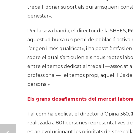
treball, donar suport als qui arrisquen i con
benestar».
Per la seva banda, el director de la SBEES,
Fè
aquest «dibuixa un perfil de població activa 
l’origen i més qualificat», i ha posat èmfasi 
sobre el qual s’articulen els nous reptes lab
entre el temps dedicat al treball —associat a
professional— i el temps propi, aquell l’ús de
persona.»
Els grans desafiaments del mercat labora
Tal com ha explicat el director d’Opina 360,
realitzada a 801 persones representatives d
estan evolucionant les prioritats dels treball