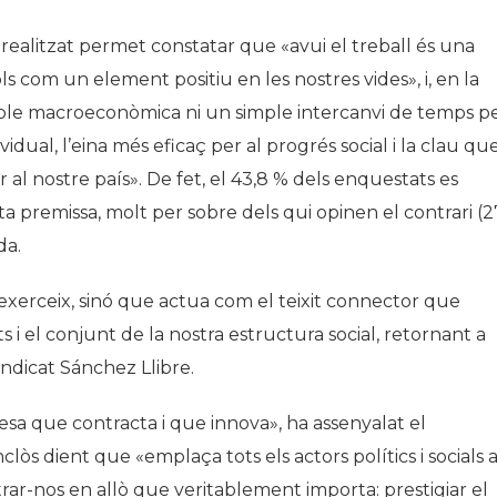
 realitzat permet constatar que «avui el treball és una
s com un element positiu en les nostres vides», i, en la
iable macroeconòmica ni un simple intercanvi de temps p
dividual, l’eina més eficaç per al progrés social i la clau qu
ar al nostre país». De fet, el 43,8 % dels enquestats es
 premissa, molt per sobre dels qui opinen el contrari (2
da.
’exerceix, sinó que actua com el teixit connector que
ts i el conjunt de la nostra estructura social, retornant a
 indicat Sánchez Llibre.
esa que contracta i que innova», ha assenyalat el
òs dient que «emplaça tots els actors polítics i socials 
rar-nos en allò que veritablement importa: prestigiar el