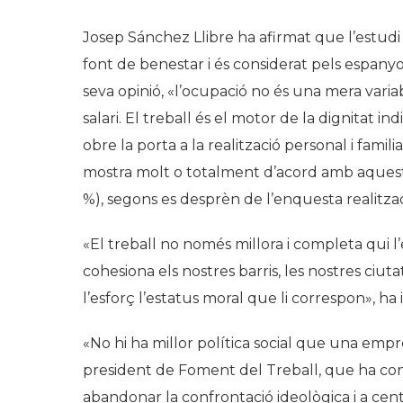
Josep Sánchez Llibre ha afirmat que l’estudi
font de benestar i és considerat pels espanyol
seva opinió, «l’ocupació no és una mera var
salari. El treball és el motor de la dignitat in
obre la porta a la realització personal i famili
mostra molt o totalment d’acord amb aquesta
%), segons es desprèn de l’enquesta realitza
«El treball no només millora i completa qui l
cohesiona els nostres barris, les nostres ciuta
l’esforç l’estatus moral que li correspon», ha
«No hi ha millor política social que una empr
president de Foment del Treball, que ha concl
abandonar la confrontació ideològica i a cent