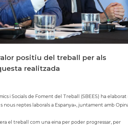
Història
Galeria de Presidents
Biblioteca Arxiu
Seu Social
lor positiu del treball per als
questa realitzada
ics i Socials de Foment del Treball (SBEES) ha elaborat 
els nous reptes laborals a Espanya», juntament amb Opin
dera el treball com una eina per poder progressar, per