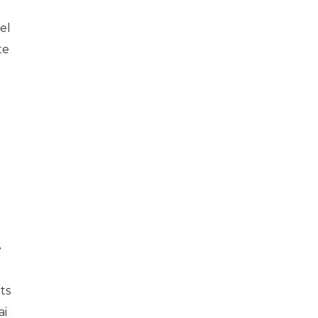
el
te
e
ts
ai