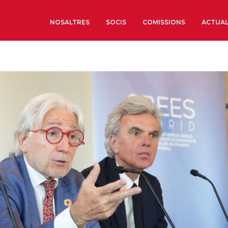
NOSALTRES
SOCIS
COMISSIONS
ACTUAL
Sobre nosaltres
Òrgans de Govern
Òrgans Consultius
Estructura Executiva
Institut d’Estudis Estrat
Societat Barcelonesa d’
Econòmics i Socials
Organitzacions territori
Organitzacions sectoria
Coneix més