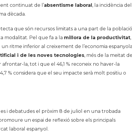
ent continuat de l’
absentisme laboral
, la incidència del
ima dècada.
etecta que són recursos limitats a una part de la població
ta modalitat. Pel que fa a la
millora de la productivitat
,
 un ritme inferior al creixement de l’economia espanyola.
tificial i de les noves tecnologies
, més de la meitat de
afrontar-la, tot i que el 46,1 % reconeix no haver-la
 54,7 % considera que el seu impacte serà molt positiu o
es i debatudes el pròxim 8 de juliol en una trobada
romoure un espai de reflexió sobre els principals
at laboral espanyol.