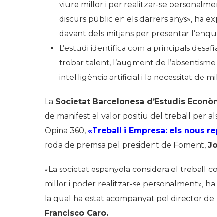
viure millor i per realitzar-se personalm
discurs públic en els darrers anys», ha e
davant dels mitjans per presentar l’enqu
L’estudi identifica com a principals desafi
trobar talent, l’augment de l’absentisme l
intel·ligència artificial i la necessitat de mi
La
Societat Barcelonesa d’Estudis Econòm
de manifest el valor positiu del treball per al
Opina 360,
«Treball i Empresa: els nous r
roda de premsa pel president de Foment,
Jo
«La societat espanyola considera el treball 
millor i poder realitzar-se personalment», h
la qual ha estat acompanyat pel director de
Francisco Caro.