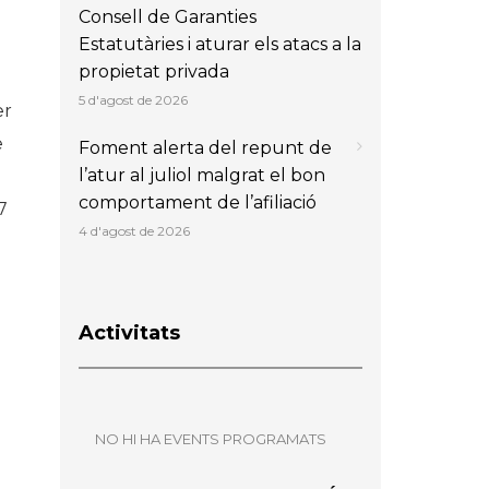
Consell de Garanties
Estatutàries i aturar els atacs a la
propietat privada
5 d'agost de 2026
er
e
Foment alerta del repunt de
l’atur al juliol malgrat el bon
comportament de l’afiliació
7
4 d'agost de 2026
Activitats
NO HI HA EVENTS PROGRAMATS
a