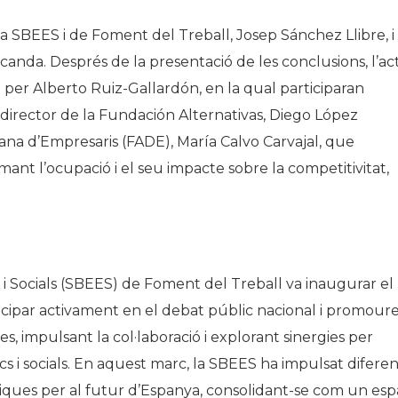
la SBEES i de Foment del Treball, Josep Sánchez Llibre, i 
nda. Després de la presentació de les conclusions, l’ac
er Alberto Ruiz-Gallardón, en la qual participaran
el director de la Fundación Alternativas, Diego López
riana d’Empresaris (FADE), María Calvo Carvajal, que
ant l’ocupació i el seu impacte sobre la competitivitat,
i Socials (SBEES) de Foment del Treball va inaugurar el
icipar activament en el debat públic nacional i promour
s, impulsant la col·laboració i explorant sinergies per
 i socials. En aquest marc, la SBEES ha impulsat diferen
iques per al futur d’Espanya, consolidant-se com un esp