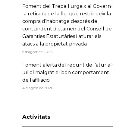
Foment del Treball urgeix al Govern
la retirada de la llei que restringeix la
compra d’habitatge després del
contundent dictamen del Consell de
Garanties Estatutàries i aturar els
atacs a la propietat privada
5 d'agost de 2026
Foment alerta del repunt de l’atur al
juliol malgrat el bon comportament
de l’afiliació
4 d'agost de 2026
Activitats