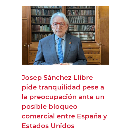
Josep Sánchez Llibre
pide tranquilidad pese a
la preocupación ante un
posible bloqueo
comercial entre España y
Estados Unidos