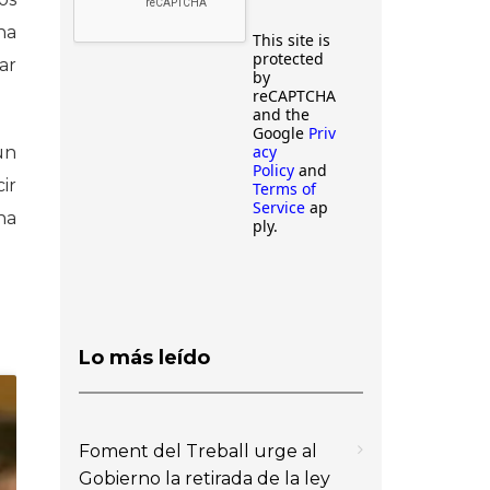
na
This site is
protected
ar
by
reCAPTCHA
and the
Google
Priv
acy
un
Policy
and
ir
Terms of
Service
ap
na
ply.
Lo más leído
Foment del Treball urge al
Gobierno la retirada de la ley