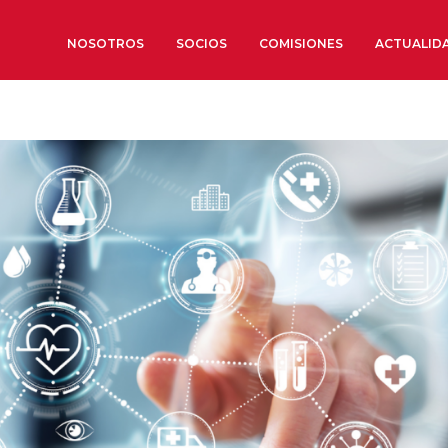
NOSOTROS
SOCIOS
COMISIONES
ACTUALID
Sobre nosotros
Órganos de Gobierno
Órganos Consultivos
Estructura Ejecutiva
Institut d’Estudis Estratègi
Organizaciones sectoriales
Sociedad Barcelonesa de E
Económicos y Sociales
Organizaciones territoriale
Conoce más