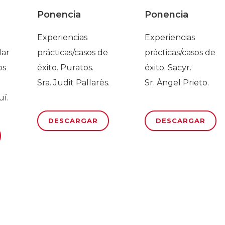
Ponencia
Ponencia
Experiencias
Experiencias
dar
prácticas/casos de
prácticas/casos de
os
éxito. Puratos.
éxito. Sacyr.
Sra. Judit Pallarès.
Sr. Àngel Prieto.
uí.
DESCARGAR
DESCARGAR