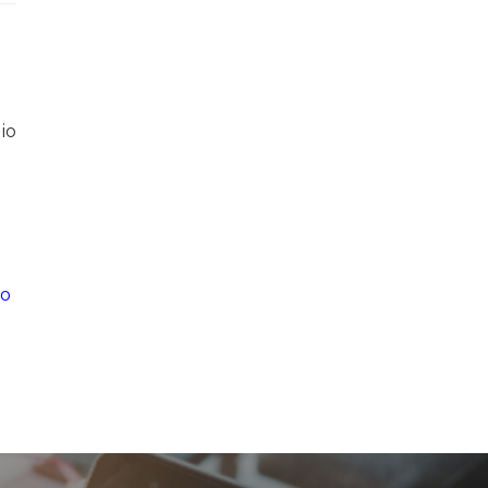
lio
go