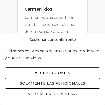
Carmen Rios
Carmen es una experta en
transformación digital y ha
desempeñado una amplia
variedad de roles en el
Gestionar consentimiento
campo de la tecnología,
Utilizamos cookies para optimizar nuestro sitio web
tanto como emprendedora
y nuestros servicios.
como en el establecimiento
de operaciones
ACCEPT COOKIES
internacionales para
reconocidas empresas.
SOLAMENTE LAS FUNCIONALES
Actualmente trabaja en la
VER LAS PREFERENCIAS
intersección entre la
tecnología y la atención