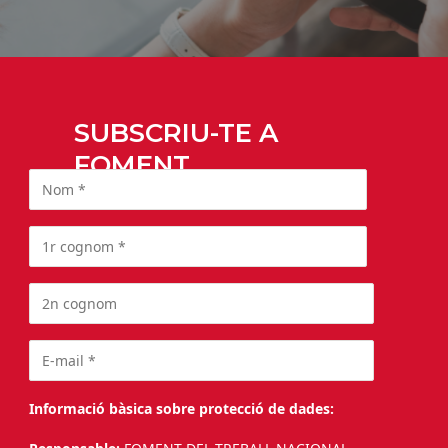
SUBSCRIU-TE A
FOMENT
Informació bàsica sobre protecció de dades: