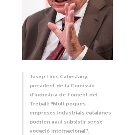
Josep Lluís Cabestany,
president de la Comissió
d’Indústria de Foment del
Treball:
“Molt poques
empreses industrials catalanes
podrien avui subsistir sense
vocació internacional”
.