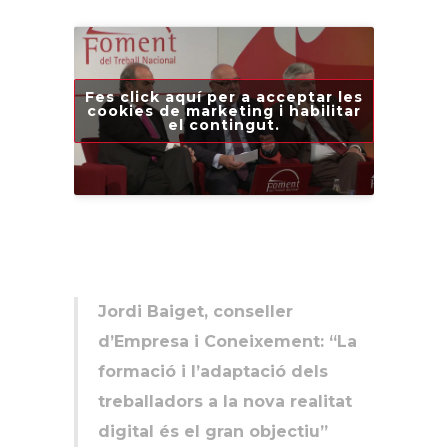
Fes click aquí per a acceptar les
cookies de marketing i habilitar
el contingut.
Jordi Baiget, conseller
d’Empresa i Coneixement:
“La
formació i l’adaptació dels
treballadors a la nova realitat
digital és el gran objectiu”