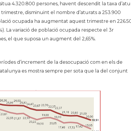
 situa 4.320.800 persones, havent descendit la taxa d’atu
 trimestre, disminuint el nombre d’aturats a 253.900
oblació ocupada ha augmentat aquest trimestre en 226.5
%). La variació de població ocupada respecte el 3r
ones, el que suposa un augment del 2,65%.
 períodes d’increment de la desocupació com en els de
a Catalunya es mostra sempre per sota que la del conjunt