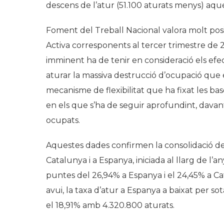
descens de l’atur (51.100 aturats menys) aque
Foment del Treball Nacional valora molt pos
Activa corresponents al tercer trimestre de 
imminent ha de tenir en consideració els efe
aturar la massiva destrucció d’ocupació que es 
mecanisme de flexibilitat que ha fixat les ba
en els que s’ha de seguir aprofundint, davan
ocupats.
Aquestes dades confirmen la consolidació de
Catalunya i a Espanya, iniciada al llarg de l’a
puntes del 26,94% a Espanya i el 24,45% a Ca
avui, la taxa d’atur a Espanya a baixat per so
el 18,91% amb 4.320.800 aturats.