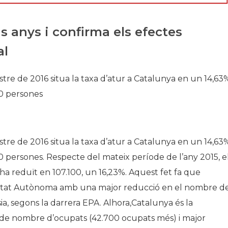
Història
sis anys i confirma els efectes
Galeria de Presidents
Biblioteca Arxiu
al
Seu Social
stre de 2016 situa la taxa d’atur a Catalunya en un 14,63
00 persones
stre de 2016 situa la taxa d’atur a Catalunya en un 14,63
0 persones. Respecte del mateix període de l’any 2015, e
a reduït en 107.100, un 16,23%. Aquest fet fa que
nitat Autònoma amb una major reducció en el nombre d
a, segons la darrera EPA. Alhora,Catalunya és la
e nombre d’ocupats (42.700 ocupats més) i major