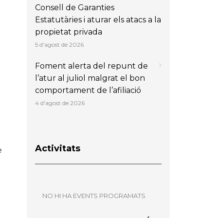
Consell de Garanties
Estatutàries i aturar els atacs a la
propietat privada
5 d'agost de 2026
Foment alerta del repunt de
l’atur al juliol malgrat el bon
comportament de l’afiliació
4 d'agost de 2026
Activitats
e
NO HI HA EVENTS PROGRAMATS