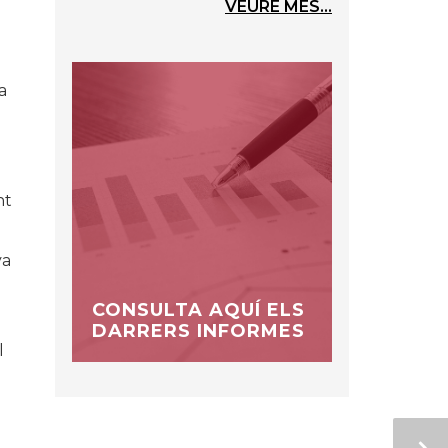
VEURE MÉS...
a
nt
va
CONSULTA AQUÍ ELS
DARRERS INFORMES
l