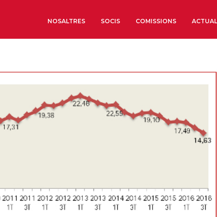
NOSALTRES
SOCIS
COMISSIONS
ACTUAL
Sobre nosaltres
Òrgans de Govern
Òrgans Consultius
Estructura Executiva
Institut d’Estudis Estrat
Societat Barcelonesa d’
Econòmics i Socials
Organitzacions territori
Organitzacions sectoria
Coneix més