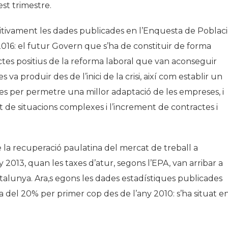
st trimestre.
itivament les dades publicades en l’Enquesta de Poblac
2016: el futur Govern que s’ha de constituir de forma
ctes positius de la reforma laboral que van aconseguir
va produir des de l’inici de la crisi, així com establir un
ses per permetre una millor adaptació de les empreses, i
t de situacions complexes i l’increment de contractes i
 la recuperació paulatina del mercat de treball a
ny 2013, quan les taxes d’atur, segons l’EPA, van arribar a
talunya. Ara,s egons les dades estadístiques publicades
ta del 20% per primer cop des de l’any 2010: s’ha situat e