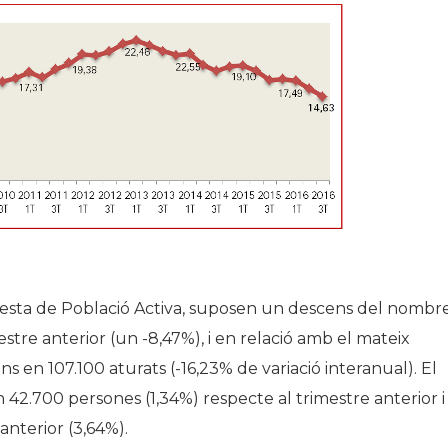
uesta de Població Activa, suposen un descens del nombr
stre anterior (un -8,47%), i en relació amb el mateix
s en 107.100 aturats (-16,23% de variació interanual). El
.700 persones (1,34%) respecte al trimestre anterior i
nterior (3,64%).