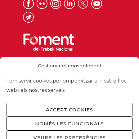
Via Laietana 32, 08003 Barcelona
Gestionar el consentiment
Tel. 93 484 12 00
foment@foment.com
Fem servir cookies per omptimitzar el nostre lloc
web i els nostres serveis.
ACCEPT COOKIES
© 2026 - Foment del Treball Nacional
Nosaltres
/
Associats
/
Comissions
/
NOMÉS LES FUNCIONALS
Actualitat
/
Serveis
/
Avís legal
/
Política de
privacitat
/
Política cookies
/
Privacitat
VEURE LES PREFERÈNCIES