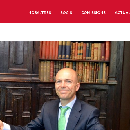
NOSALTRES
SOCIS
COMISSIONS
ACTUAL
Sobre nosaltres
Òrgans de Govern
Òrgans Consultius
Estructura Executiva
Institut d’Estudis Estrat
Societat Barcelonesa d’
Econòmics i Socials
Organitzacions territori
Organitzacions sectoria
Coneix més