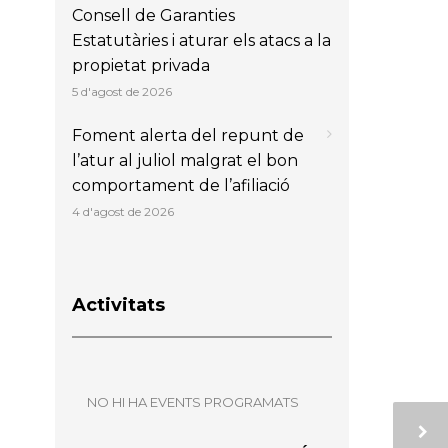
Consell de Garanties
Estatutàries i aturar els atacs a la
propietat privada
5 d'agost de 2026
Foment alerta del repunt de
l’atur al juliol malgrat el bon
comportament de l’afiliació
4 d'agost de 2026
Activitats
NO HI HA EVENTS PROGRAMATS