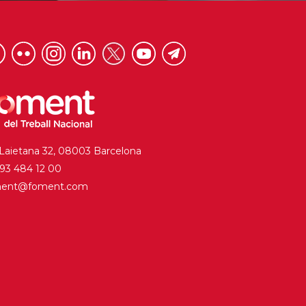
 Laietana 32, 08003 Barcelona
. 93 484 12 00
ment@foment.com