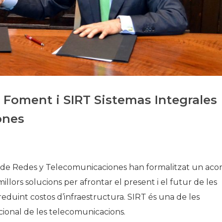
Història
Galeria de Presidents
Biblioteca Arxiu
Seu Social
e Foment i SIRT Sistemas Integrales
ones
es de Redes y Telecomunicaciones han formalitzat un aco
illors solucions per afrontar el present i el futur de les
duint costos d’infraestructura. SIRT és una de les
ional de les telecomunicacions.