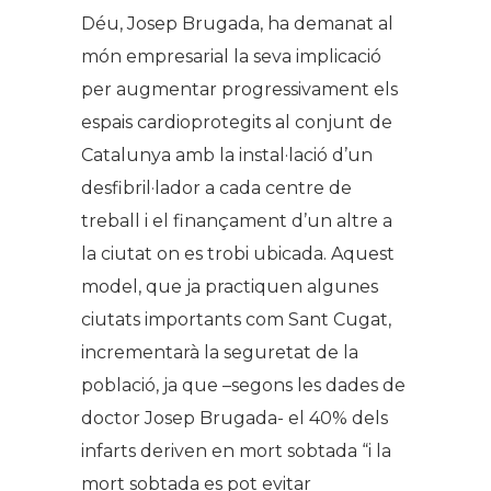
Déu, Josep Brugada, ha demanat al
món empresarial la seva implicació
per augmentar progressivament els
espais cardioprotegits al conjunt de
Catalunya amb la instal·lació d’un
desfibril·lador a cada centre de
treball i el finançament d’un altre a
la ciutat on es trobi ubicada. Aquest
model, que ja practiquen algunes
ciutats importants com Sant Cugat,
incrementarà la seguretat de la
població, ja que –segons les dades de
doctor Josep Brugada- el 40% dels
infarts deriven en mort sobtada “i la
mort sobtada es pot evitar