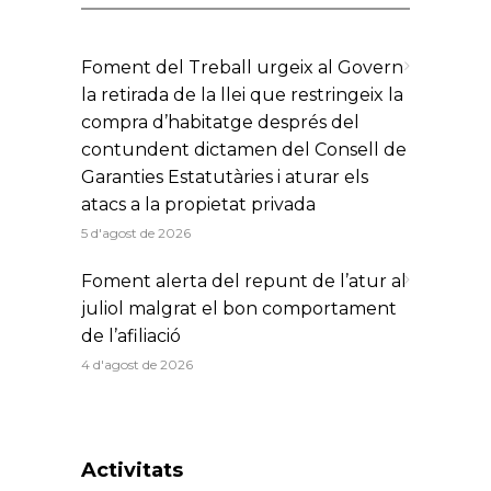
Foment del Treball urgeix al Govern
la retirada de la llei que restringeix la
compra d’habitatge després del
contundent dictamen del Consell de
Garanties Estatutàries i aturar els
atacs a la propietat privada
5 d'agost de 2026
Foment alerta del repunt de l’atur al
juliol malgrat el bon comportament
de l’afiliació
4 d'agost de 2026
Activitats