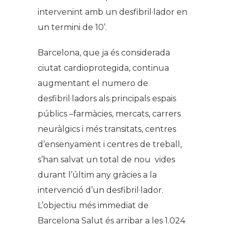
intervenint amb un desfibril·lador en
un termini de 10’.
Barcelona, que ja és considerada
ciutat cardioprotegida, continua
augmentant el numero de
desfibril·ladors als principals espais
públics –farmàcies, mercats, carrers
neuràlgics i més transitats, centres
d’ensenyament i centres de treball,
s’han salvat un total de nou vides
durant l’últim any gràcies a la
intervenció d’un desfibril·lador.
L’objectiu més immediat de
Barcelona Salut és arribar a les 1.024