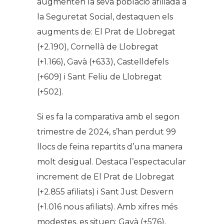
augmenten la seva població afiliada a
la Seguretat Social, destaquen els
augments de: El Prat de Llobregat
(+2.190), Cornellà de Llobregat
(+1.166), Gavà (+633), Castelldefels
(+609) i Sant Feliu de Llobregat
(+502).
Si es fa la comparativa amb el segon
trimestre de 2024, s’han perdut 99
llocs de feina repartits d’una manera
molt desigual. Destaca l’espectacular
increment de El Prat de Llobregat
(+2.855 afiliats) i Sant Just Desvern
(+1.016 nous afiliats). Amb xifres més
modestes, es situen: Gavà (+576),