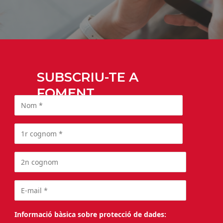
SUBSCRIU-TE A
FOMENT
Informació bàsica sobre protecció de dades: