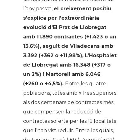
l’any passat,
el creixement positiu
s’explica per l’extraordinària
evolució d’El Prat de Llobregat
amb 11.890 contractes (+1.423 o un
13,6%), seguit de Viladecans amb
3.392 (+362 o +11,98%), L’Hospitalet
de Llobregat amb 16.348 (+317 o
un 2%) i Martorell amb 6.046
(+260 o +4,5%).
Entre les quatre
poblacions, totes amb xifres superiors
als dos centenars de contractes més,
que compensen la reducció de
contractes soferta per les 15 localitats
que l’han vist reduir. Entre les quals,
destaquen: Gavà (-691), Abrera (-502),