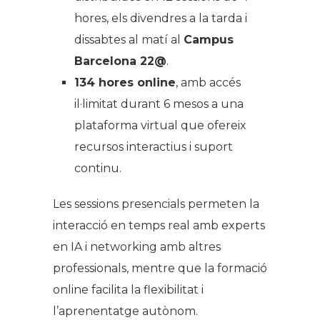
hores, els divendres a la tarda i
dissabtes al matí al
Campus
Barcelona 22@
.
134 hores online
, amb accés
il·limitat durant 6 mesos a una
plataforma virtual que ofereix
recursos interactius i suport
continu.
Les sessions presencials permeten la
interacció en temps real amb experts
en IA i networking amb altres
professionals, mentre que la formació
online facilita la flexibilitat i
l’aprenentatge autònom.